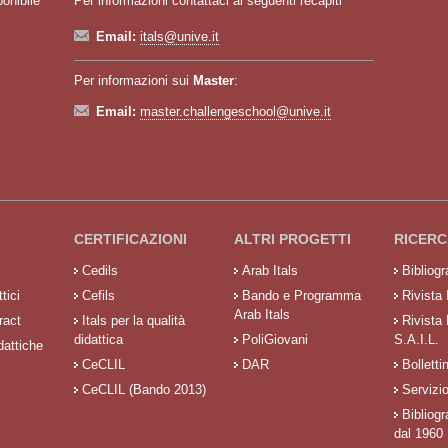
ponibile
Per informazioni contattaci ai seguenti recapiti
Email:
itals@unive.it
Per informazioni sui
Master
:
Email:
master.challengeschool@unive.it
CERTIFICAZIONI
ALTRI PROGETTI
RICERC
Cedils
Arab Itals
Bibliog
tici
Cefils
Bando e Programma
Rivista 
Arab Itals
ract
Itals per la qualità
Rivista
didattica
PoliGiovani
S.A.I.L.
dattiche
CeCLIL
DAR
Bolletti
CeCLIL (Bando 2013)
Servizi
Bibliogr
dal 1960