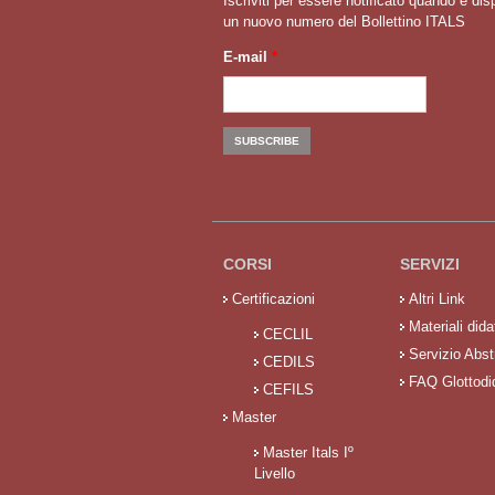
Iscriviti per essere notificato quando é dis
un nuovo numero del Bollettino ITALS
E-mail
*
CORSI
SERVIZI
Certificazioni
Altri Link
Materiali didat
CECLIL
Servizio Abst
CEDILS
FAQ Glottodi
CEFILS
Master
Master Itals Iº
Livello