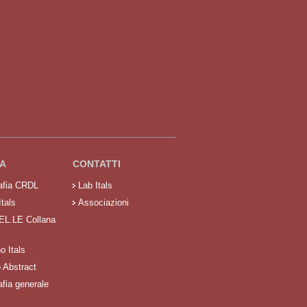
A
CONTATTI
rafia CRDL
Lab Itals
Itals
Associazioni
 EL.LE Collana
no Itals
o Abstract
afia generale