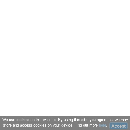
We use cookies on this website. By using this site, you agree that we may
store and access cookies on your device. Find out more
here
.
Accept