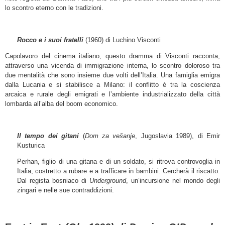
lo scontro eterno con le tradizioni.
Rocco e i suoi fratelli
(1960) di Luchino Visconti
Capolavoro del cinema italiano, questo dramma di Visconti racconta,
attraverso una vicenda di immigrazione interna, lo scontro doloroso tra
due mentalità che sono insieme due volti dell’Italia. Una famiglia emigra
dalla Lucania e si stabilisce a Milano: il conflitto è tra la coscienza
arcaica e rurale degli emigrati e l’ambiente industrializzato della città
lombarda all’alba del boom economico.
Il tempo dei gitani
(
Dom za vešanje
, Jugoslavia 1989), di Emir
Kusturica
Perhan, figlio di una gitana e di un soldato, si ritrova controvoglia in
Italia, costretto a rubare e a trafficare in bambini. Cercherà il riscatto.
Dal regista bosniaco di
Underground
, un’incursione nel mondo degli
zingari e nelle sue contraddizioni.