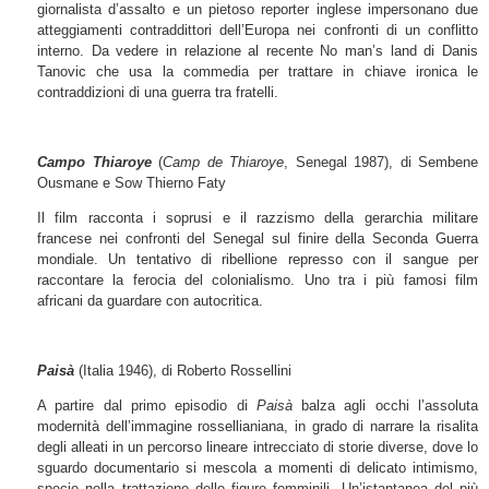
giornalista d’assalto e un pietoso reporter inglese impersonano due
atteggiamenti contraddittori dell’Europa nei confronti di un conflitto
interno. Da vedere in relazione al recente No man’s land di Danis
Tanovic che usa la commedia per trattare in chiave ironica le
contraddizioni di una guerra tra fratelli.
Campo Thiaroye
(
Camp de Thiaroye
, Senegal 1987), di Sembene
Ousmane e Sow Thierno Faty
Il film racconta i soprusi e il razzismo della gerarchia militare
francese nei confronti del Senegal sul finire della Seconda Guerra
mondiale. Un tentativo di ribellione represso con il sangue per
raccontare la ferocia del colonialismo. Uno tra i più famosi film
africani da guardare con autocritica.
Paisà
(Italia 1946), di Roberto Rossellini
A partire dal primo episodio di
Paisà
balza agli occhi l’assoluta
modernità dell’immagine rossellianiana, in grado di narrare la risalita
degli alleati in un percorso lineare intrecciato di storie diverse, dove lo
sguardo documentario si mescola a momenti di delicato intimismo,
specie nella trattazione delle figure femminili. Un’istantanea del più