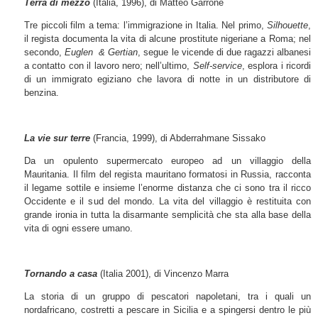
Terra di mezzo
(Italia, 1996), di Matteo Garrone
Tre piccoli film a tema: l’immigrazione in Italia. Nel primo,
Silhouette
,
il regista documenta la vita di alcune prostitute nigeriane a Roma; nel
secondo,
Euglen & Gertian
, segue le vicende di due ragazzi albanesi
a contatto con il lavoro nero; nell’ultimo,
Self-service
, esplora i ricordi
di un immigrato egiziano che lavora di notte in un distributore di
benzina.
La vie sur terre
(Francia, 1999), di Abderrahmane Sissako
Da un opulento supermercato europeo ad un villaggio della
Mauritania. Il film del regista mauritano formatosi in Russia, racconta
il legame sottile e insieme l’enorme distanza che ci sono tra il ricco
Occidente e il sud del mondo. La vita del villaggio è restituita con
grande ironia in tutta la disarmante semplicità che sta alla base della
vita di ogni essere umano.
Tornando a casa
(Italia 2001), di Vincenzo Marra
La storia di un gruppo di pescatori napoletani, tra i quali un
nordafricano, costretti a pescare in Sicilia e a spingersi dentro le più