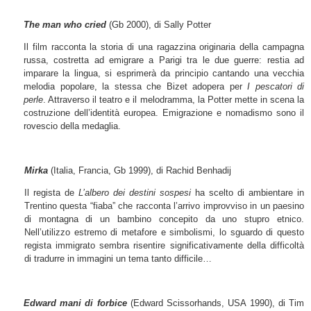
The man who cried
(Gb 2000), di Sally Potter
Il film racconta la storia di una ragazzina originaria della campagna
russa, costretta ad emigrare a Parigi tra le due guerre: restia ad
imparare la lingua, si esprimerà da principio cantando una vecchia
melodia popolare, la stessa che Bizet adopera per
I pescatori di
perle
. Attraverso il teatro e il melodramma, la Potter mette in scena la
costruzione dell’identità europea. Emigrazione e nomadismo sono il
rovescio della medaglia.
Mirka
(Italia, Francia, Gb 1999), di Rachid Benhadij
Il regista de
L’albero dei destini sospesi
ha scelto di ambientare in
Trentino questa “fiaba” che racconta l’arrivo improvviso in un paesino
di montagna di un bambino concepito da uno stupro etnico.
Nell’utilizzo estremo di metafore e simbolismi, lo sguardo di questo
regista immigrato sembra risentire significativamente della difficoltà
di tradurre in immagini un tema tanto difficile…
Edward mani di forbice
(Edward Scissorhands, USA 1990), di Tim