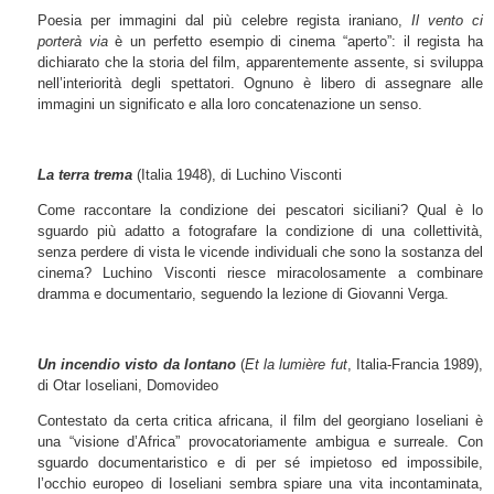
Poesia per immagini dal più celebre regista iraniano,
Il vento ci
porterà via
è un perfetto esempio di cinema “aperto”: il regista ha
dichiarato che la storia del film, apparentemente assente, si sviluppa
nell’interiorità degli spettatori. Ognuno è libero di assegnare alle
immagini un significato e alla loro concatenazione un senso.
La terra trema
(Italia 1948), di Luchino Visconti
Come raccontare la condizione dei pescatori siciliani? Qual è lo
sguardo più adatto a fotografare la condizione di una collettività,
senza perdere di vista le vicende individuali che sono la sostanza del
cinema? Luchino Visconti riesce miracolosamente a combinare
dramma e documentario, seguendo la lezione di Giovanni Verga.
Un incendio visto da lontano
(
Et la lumière fut
, Italia-Francia 1989),
di Otar Ioseliani, Domovideo
Contestato da certa critica africana, il film del georgiano Ioseliani è
una “visione d’Africa” provocatoriamente ambigua e surreale. Con
sguardo documentaristico e di per sé impietoso ed impossibile,
l’occhio europeo di Ioseliani sembra spiare una vita incontaminata,