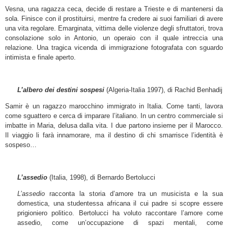
Vesna, una ragazza ceca, decide di restare a Trieste e di mantenersi da
sola. Finisce con il prostituirsi, mentre fa credere ai suoi familiari di avere
una vita regolare. Emarginata, vittima delle violenze degli sfruttatori, trova
consolazione solo in Antonio, un operaio con il quale intreccia una
relazione. Una tragica vicenda di immigrazione fotografata con sguardo
intimista e finale aperto.
L’albero dei destini sospesi
(Algeria-Italia 1997), di Rachid Benhadij
Samir è un ragazzo marocchino immigrato in Italia. Come tanti, lavora
come sguattero e cerca di imparare l’italiano. In un centro commerciale si
imbatte in Maria, delusa dalla vita. I due partono insieme per il Marocco.
Il viaggio li farà innamorare, ma il destino di chi smarrisce l’identità è
sospeso…
L’assedio
(Italia, 1998), di Bernardo Bertolucci
L’assedio
racconta la storia d’amore tra un musicista e la sua
domestica, una studentessa africana il cui padre si scopre essere
prigioniero politico. Bertolucci ha voluto raccontare l’amore come
assedio, come un’occupazione di spazi mentali, come