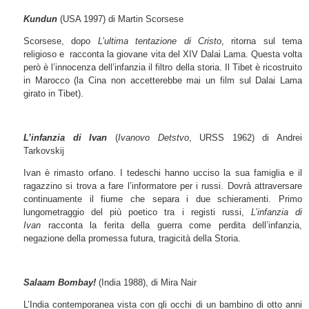
Kundun
(USA 1997) di Martin Scorsese
Scorsese, dopo
L’ultima tentazione di Cristo
, ritorna sul tema
religioso e racconta la giovane vita del XIV Dalai Lama. Questa volta
però è l’innocenza dell’infanzia il filtro della storia. Il Tibet è ricostruito
in Marocco (la Cina non accetterebbe mai un film sul Dalai Lama
girato in Tibet).
L’infanzia di Ivan
(
Ivanovo Detstvo
, URSS 1962) di Andrei
Tarkovskij
Ivan è rimasto orfano. I tedeschi hanno ucciso la sua famiglia e il
ragazzino si trova a fare l’informatore per i russi. Dovrà attraversare
continuamente il fiume che separa i due schieramenti. Primo
lungometraggio del più poetico tra i registi russi,
L’infanzia di
Ivan
racconta la ferita della guerra come perdita dell’infanzia,
negazione della promessa futura, tragicità della Storia.
Salaam Bombay!
(India 1988), di Mira Nair
L’India contemporanea vista con gli occhi di un bambino di otto anni