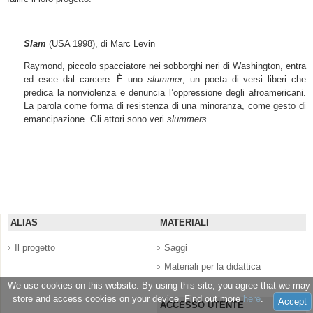
Slam
(USA 1998), di Marc Levin
Raymond, piccolo spacciatore nei sobborghi neri di Washington, entra
ed esce dal carcere. È uno
slummer
, un poeta di versi liberi che
predica la nonviolenza e denuncia l’oppressione degli afroamericani.
La parola come forma di resistenza di una minoranza, come gesto di
emancipazione. Gli attori sono veri
slummers
ALIAS
MATERIALI
Il progetto
Saggi
Materiali per la didattica
We use cookies on this website. By using this site, you agree that we may
store and access cookies on your device. Find out more
here
.
Accept
ACCESSO UTENTE