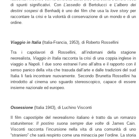
di spunti significativi. Con
L’assedio
di Bertolucci e
L’albero dei
destini sospesi
di Benhadij è uno dei film che usa la
love story
per
raccontare la crisi e la volontà di conservazione di un mondo e di un
ordine.
Viaggio in Italia
(Italia-Francia, 1953), di Roberto Rossellini
Tra i capolavori di Rossellini, all’indomani della stagione
neorealista,
Viaggio in Italia
racconta la crisi di una coppia inglese in
viaggio a Napoli. I due sono estranei l’uno all’altra e il rapporto con il
senso panico della vita che trasuda dall’arte e dalle tradizioni del sud
Italia li farà incontrare nuovamente. Secondo Brunetta Rossellini ha
introdotto al cinema uno sguardo stereoscopico, capace di essere
insieme nazionale ed europeo.
Ossessione
(Italia 1943), di Luchino Visconti
Il film capostipite del neorealismo italiano è tratto da un romanzo
statunitense:
Il postino suona sempre due volte
di James Cain.
Visconti racconta l’incursione nella vita di una comunità di uno
“straniero” che sarà respinto come una minaccia per l’ordine. La storia