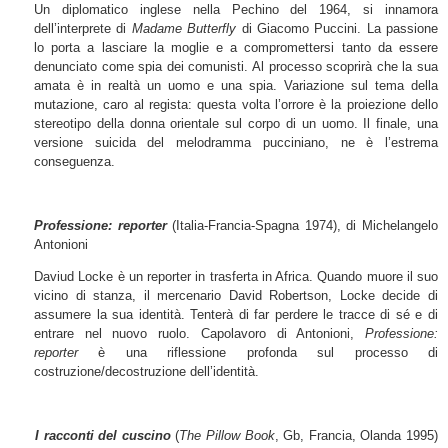
Un diplomatico inglese nella Pechino del 1964, si innamora
dell’interprete di
Madame Butterfly
di Giacomo Puccini. La passione
lo porta a lasciare la moglie e a compromettersi tanto da essere
denunciato come spia dei comunisti. Al processo scoprirà che la sua
amata è in realtà un uomo e una spia. Variazione sul tema della
mutazione, caro al regista: questa volta l’orrore è la proiezione dello
stereotipo della donna orientale sul corpo di un uomo. Il finale, una
versione suicida del melodramma pucciniano, ne è l’estrema
conseguenza.
Professione: reporter
(Italia-Francia-Spagna 1974), di Michelangelo
Antonioni
Daviud Locke è un reporter in trasferta in Africa. Quando muore il suo
vicino di stanza, il mercenario David Robertson, Locke decide di
assumere la sua identità. Tenterà di far perdere le tracce di sé e di
entrare nel nuovo ruolo. Capolavoro di Antonioni,
Professione:
reporter
è una riflessione profonda sul processo di
costruzione/decostruzione dell’identità.
I racconti del cuscino
(
The Pillow Book
, Gb, Francia, Olanda 1995)