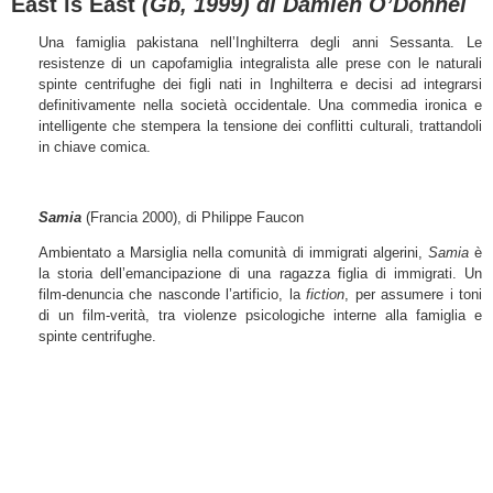
East is East
(Gb, 1999) di Damien O’Donnel
Una famiglia pakistana nell’Inghilterra degli anni Sessanta. Le
resistenze di un capofamiglia integralista alle prese con le naturali
spinte centrifughe dei figli nati in Inghilterra e decisi ad integrarsi
definitivamente nella società occidentale. Una commedia ironica e
intelligente che stempera la tensione dei conflitti culturali, trattandoli
in chiave comica.
Samia
(Francia 2000), di Philippe Faucon
Ambientato a Marsiglia nella comunità di immigrati algerini,
Samia
è
la storia dell’emancipazione di una ragazza figlia di immigrati. Un
film-denuncia che nasconde l’artificio, la
fiction
, per assumere i toni
di un film-verità, tra violenze psicologiche interne alla famiglia e
spinte centrifughe.