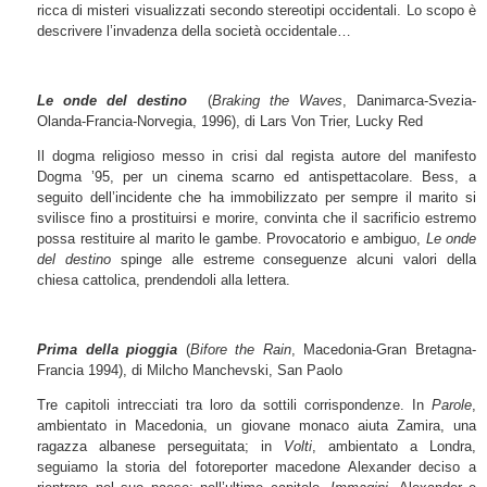
ricca di misteri visualizzati secondo stereotipi occidentali. Lo scopo è
descrivere l’invadenza della società occidentale…
Le onde del destino
(
Braking the Waves
, Danimarca-Svezia-
Olanda-Francia-Norvegia, 1996), di Lars Von Trier, Lucky Red
Il dogma religioso messo in crisi dal regista autore del manifesto
Dogma ’95, per un cinema scarno ed antispettacolare. Bess, a
seguito dell’incidente che ha immobilizzato per sempre il marito si
svilisce fino a prostituirsi e morire, convinta che il sacrificio estremo
possa restituire al marito le gambe. Provocatorio e ambiguo,
Le onde
del destino
spinge alle estreme conseguenze alcuni valori della
chiesa cattolica, prendendoli alla lettera.
Prima della pioggia
(
Bifore the Rain
, Macedonia-Gran Bretagna-
Francia 1994), di Milcho Manchevski, San Paolo
Tre capitoli intrecciati tra loro da sottili corrispondenze. In
Parole
,
ambientato in Macedonia, un giovane monaco aiuta Zamira, una
ragazza albanese perseguitata; in
Volti
, ambientato a Londra,
seguiamo la storia del fotoreporter macedone Alexander deciso a