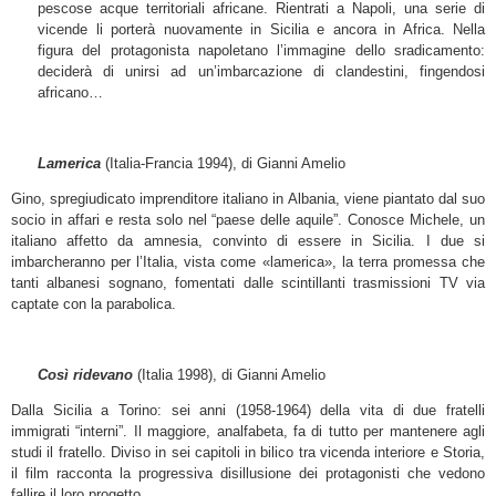
pescose acque territoriali africane. Rientrati a Napoli, una serie di
vicende li porterà nuovamente in Sicilia e ancora in Africa. Nella
figura del protagonista napoletano l’immagine dello sradicamento:
deciderà di unirsi ad un’imbarcazione di clandestini, fingendosi
africano…
Lamerica
(Italia-Francia 1994), di Gianni Amelio
Gino, spregiudicato imprenditore italiano in Albania, viene piantato dal suo
socio in affari e resta solo nel “paese delle aquile”. Conosce Michele, un
italiano affetto da amnesia, convinto di essere in Sicilia. I due si
imbarcheranno per l’Italia, vista come «lamerica», la terra promessa che
tanti albanesi sognano, fomentati dalle scintillanti trasmissioni TV via
captate con la parabolica.
Così ridevano
(Italia 1998), di Gianni Amelio
Dalla Sicilia a Torino: sei anni (1958-1964) della vita di due fratelli
immigrati “interni”. Il maggiore, analfabeta, fa di tutto per mantenere agli
studi il fratello. Diviso in sei capitoli in bilico tra vicenda interiore e Storia,
il film racconta la progressiva disillusione dei protagonisti che vedono
fallire il loro progetto.