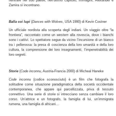
rientrare nel suo paese; nell’ultimo capitolo,
Immagini
, Alexander e
Zamira si incontrano.
Balla coi lupi
(
Dances with Wolves
, USA 1990) di Kevin Costner
Un ufficiale nordista alla scoperta degli indiani. Un viaggio oltre “la
frontiera”, raccontato come un
western
alla rovescia, dove i bianchi
sono i cattivi. Lo spettatore segue da vicino l’incursione di un bianco
tra i pellerossa: la presa di coscienza della loro umanità e della loro
cultura, la comprensione dei loro insegnamenti, l’impenetrabilità dei
loro segreti.
Storie
(
Code inconnu
, Austria-Francia 2000) di Micheal Haneke
Code inconnu
(codice sconosciuto) è un film che fotografa la
solitudine come situazione paradigmatica della società occidentale
contemporanea, che appare qui parcellizzata, priva di tessuto
connettivo. Una serie di storie si intrecciano senza cambiare il loro
corso. Un’attrice e un fotografo, la famiglia di lui, un’immigrata
rumena, una famiglia di africani…