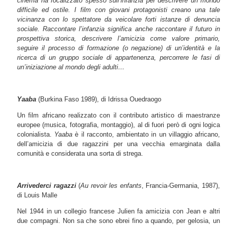
cinema ha focalizzato spesso sull’infanzia per descrivere un mondo
difficile ed ostile. I film con giovani protagonisti creano una tale
vicinanza con lo spettatore da veicolare forti istanze di denuncia
sociale. Raccontare l’infanzia significa anche raccontare il futuro in
prospettiva storica, descrivere l’amicizia come valore primario,
seguire il processo di formazione (o negazione) di un’identità e la
ricerca di un gruppo sociale di appartenenza, percorrere le fasi di
un’iniziazione al mondo degli adulti…
Yaaba
(Burkina Faso 1989), di Idrissa Ouedraogo
Un film africano realizzato con il contributo artistico di maestranze
europee (musica, fotografia, montaggio), al di fuori però di ogni logica
colonialista.
Yaaba
è il racconto, ambientato in un villaggio africano,
dell’amicizia di due ragazzini per una vecchia emarginata dalla
comunità e considerata una sorta di strega.
Arrivederci
ragazzi
(
Au revoir les enfants
, Francia-Germania, 1987),
di Louis Malle
Nel 1944 in un collegio francese Julien fa amicizia con Jean e altri
due compagni. Non sa che sono ebrei fino a quando, per gelosia, un