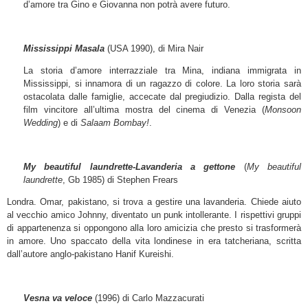
d’amore tra Gino e Giovanna non potrà avere futuro.
Mississippi Masala
(USA 1990), di Mira Nair
La storia d’amore interrazziale tra Mina, indiana immigrata in
Mississippi, si innamora di un ragazzo di colore. La loro storia sarà
ostacolata dalle famiglie, accecate dal pregiudizio. Dalla regista del
film vincitore all’ultima mostra del cinema di Venezia (
Monsoon
Wedding
) e di
Salaam Bombay!
.
My beautiful laundrette-Lavanderia a gettone
(
My beautiful
laundrette
, Gb 1985) di Stephen Frears
Londra. Omar, pakistano, si trova a gestire una lavanderia. Chiede aiuto
al vecchio amico Johnny, diventato un punk intollerante. I rispettivi gruppi
di appartenenza si oppongono alla loro amicizia che presto si trasformerà
in amore. Uno spaccato della vita londinese in era tatcheriana, scritta
dall’autore anglo-pakistano Hanif Kureishi.
Vesna va veloce
(1996) di Carlo Mazzacurati