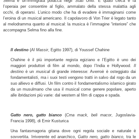
Selma è un’immigrata polacca negli Stati Uniti. È quasi cieca e fa
l’operaia per consentire al figlio, ammalato della stessa malattia agli
occhi, di operarsi. L’unico modo che ha di evadere è immaginarsi come
l’eroina di un musical americano. Il capolavoro di Von Trier è legato tanto
al melodramma quanto al musical: la musica è l’immagine “interiore” che
accompagna Selma fino alla fine.
Il destino
(
Al Massir
, Egitto 1997), di Youssef Chahine
Chahine è il più importante regista egiziano e l’Egitto è uno dei
maggiori produttori di film al mondo, dopo l’India e Hollywood.
Il
destino
è un
musical
di grande interesse: Averroè è osteggiato dai
fondamentalisti, ma i suoi testi vengono tratti in salvo dal rogo da un
suo allievo e diffusi. Un film contro il fondamentalismo islamico girato
da un musulmano che usa il musical come genere popolare, aperto
alle ibridazioni più varie: dal western al film di cappa e spada.
Gatto nero, gatto bianco
(
Crna mack, beli macor
, Jugoslavia-
Francia 1998), di Emir Kusturica
Una fantasmagoria gitana dove ogni regola sociale e naturale è
sovvertita. Irriverente ed anarchico,
Gatto nero, gatto bianco
, tra le