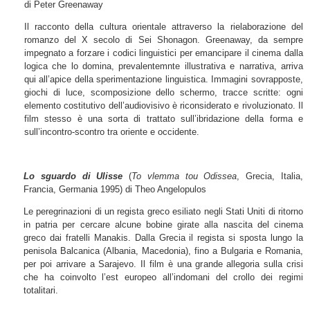
di Peter Greenaway
Il racconto della cultura orientale attraverso la rielaborazione del
romanzo del X secolo di Sei Shonagon. Greenaway, da sempre
impegnato a forzare i codici linguistici per emancipare il cinema dalla
logica che lo domina, prevalentemnte illustrativa e narrativa, arriva
qui all’apice della sperimentazione linguistica. Immagini sovrapposte,
giochi di luce, scomposizione dello schermo, tracce scritte: ogni
elemento costitutivo dell’audiovisivo è riconsiderato e rivoluzionato. Il
film stesso è una sorta di trattato sull’ibridazione della forma e
sull’incontro-scontro tra oriente e occidente.
Lo sguardo di Ulisse
(
To vlemma tou Odissea
, Grecia, Italia,
Francia, Germania 1995) di Theo Angelopulos
Le peregrinazioni di un regista greco esiliato negli Stati Uniti di ritorno
in patria per cercare alcune bobine girate alla nascita del cinema
greco dai fratelli Manakis. Dalla Grecia il regista si sposta lungo la
penisola Balcanica (Albania, Macedonia), fino a Bulgaria e Romania,
per poi arrivare a Sarajevo. Il film è una grande allegoria sulla crisi
che ha coinvolto l’est europeo all’indomani del crollo dei regimi
totalitari.