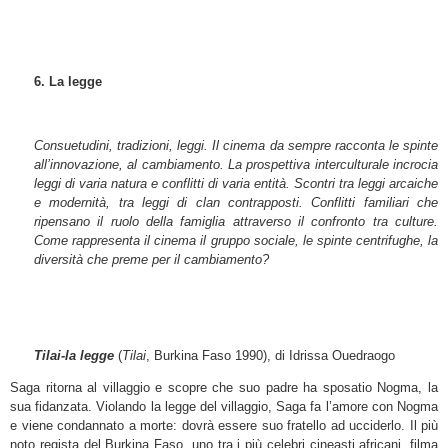
6. La legge
Consuetudini, tradizioni, leggi. Il cinema da sempre racconta le spinte
all’innovazione, al cambiamento. La prospettiva interculturale incrocia
leggi di varia natura e conflitti di varia entità. Scontri tra leggi arcaiche
e modernità, tra leggi di clan contrapposti. Conflitti familiari che
ripensano il ruolo della famiglia attraverso il confronto tra culture.
Come rappresenta il cinema il gruppo sociale, le spinte centrifughe, la
diversità che preme per il cambiamento?
Tilai-la legge
(
Tilai
, Burkina Faso 1990), di Idrissa Ouedraogo
Saga ritorna al villaggio e scopre che suo padre ha sposatio Nogma, la
sua fidanzata. Violando la legge del villaggio, Saga fa l’amore con Nogma
e viene condannato a morte: dovrà essere suo fratello ad ucciderlo. Il più
noto regista del Burkina Faso, uno tra i più celebri cineasti africani, filma