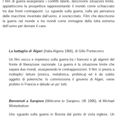
I film di guerra esasperano i conflitti latenti, descrivono situazioni limite,
appiattiscono la prospettiva rappresentando il mondo come schiacciato
tra due fronti contrapposti. Lo sguardo sulla guerra, sulla più pervasiva
delle macchine inventate dall’uomo, è sovreccitato. Film che descrivono
la guerra nel mondo e tra mondi come immagine della lotta estrema
dell’uomo per domare il caos.
La battaglia di Algeri
(Italia-Algeria 1966), di Gillo Pontecorvo
Un film secco e impietoso sulla guerra tra i francesi e gli algerini del
fronte di liberazione nazionale. La guerra è la situazione limite che
separa due mondi, esasperando le contrapposizioni. Il film si presta a
molteplici letture (storica, metaforica, profetica) ed è da subito
oggetto di polemiche: lo commissiona il governo di Algeri, viene
proibito in Francia e delude un po’ tutti.
Benvenuti a Sarajevo
(
Welcome to Sarajevo
, UK 1996), di Michael
Winterbottom
Uno sguardo sulla guerra in Bosnia dal punto di vista inglese. Un