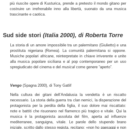
più riuscite opere di Kusturica, prende a pretesto il mondo gitano per
costruire un irrefrenabile inno alla libertà, suonato da una musica
trascinante e caotica.
Sud side stori
(Italia 2000), di Roberta Torre
La storia di un amore impossibile tra un palermitano (Giulietto) e una
prostituta nigeriana (Romea). La comunità palermitana si oppone.
Musiche popolari africane, reinterpretate in chiave irriverente e unite
alla musica popolare siciliana e al pop contemporaneo per un uso
spregiudicato del cinema e del
musical
come genere “aperto”.
Vengo
(Spagna 2000), di Tony Gatlif
Nella cultura dei gitani dell’Andalusia la vendetta è un riscatto
necessario. La storia della guerra tra clan nemici, la disperazione del
protagonista per la perdita della figlia, il suo dolore mai riscattato:
note e battiti che risuonano nel flamenco più tragico e vitale. Qui la
musica è la protagonista assoluta del film, aperta ad influenze
mediterranee, sanguigna, vitale. Le parole dello stupendo brano
iniziale, scritto dallo stesso regista, recitano: «non ho paesaggi e non