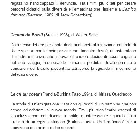
ragazzino handicappato li denuncia. Tra i film più citati per creare
percorsi didattici sulla diversità e l’emarginazione, insieme a
L’amico
ritrovato
(
Reunion,
1989, di Jerry Schatzberg).
Central do Brasil
(Brasile 1998), di Walter Salles
Dora scrive lettere per conto degli analfabeti alla stazione centrale di
Rio e spesso non le invia per cinismo. Incontra Josuè, rimasto orfano
di madre e intenzionato a trovare il padre e decide di accompagnarlo
nel suo viaggio, recuperando l’umanità perduta. Un’allegoria sulle
condizioni del Brasile raccontata attraverso lo sguardo in movimento
del
road movie
.
Le cri du coeur
(Francia-Burkina Faso 1994), di Idrissa Ouedraogo
La storia di un’emigrazione vista con gli occhi di un bambino che non
riesce ad adattarsi al nuovo mondo. Tra i più significativi esempi di
visualizzazione del disagio infantile e interessante sguardo sulla
Francia di un regista africano (Burkina Faso). Un film “ibrido” in cui
convivono due anime e due sguardi.