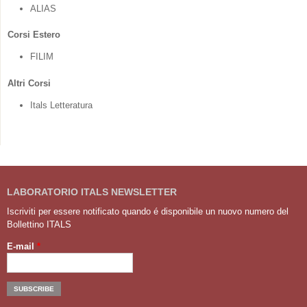
ALIAS
Corsi Estero
FILIM
Altri Corsi
Itals Letteratura
LABORATORIO ITALS NEWSLETTER
Iscriviti per essere notificato quando é disponibile un nuovo numero del
Bollettino ITALS
E-mail
*