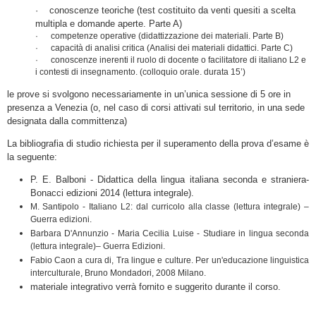
· conoscenze teoriche (test costituito da venti quesiti a scelta
multipla e domande aperte. Parte A)
· competenze operative (didattizzazione dei materiali. Parte B)
· capacità di analisi critica (Analisi dei materiali didattici. Parte C)
· conoscenze inerenti il ruolo di docente o facilitatore di italiano L2 e
i contesti di insegnamento. (colloquio orale. durata 15’)
le prove si svolgono necessariamente in un’unica sessione di 5 ore in
presenza a Venezia (o, nel caso di corsi attivati sul territorio, in una sede
designata dalla committenza)
La bibliografia di studio richiesta per il superamento della prova d’esame è
la seguente:
P. E. Balboni - Didattica della lingua italiana seconda e straniera-
Bonacci edizioni 2014 (lettura integrale).
M. Santipolo - Italiano L2: dal curricolo alla classe (lettura integrale) –
Guerra edizioni.
Barbara D'Annunzio - Maria Cecilia Luise - Studiare in lingua seconda
(lettura integrale)– Guerra Edizioni.
Fabio Caon a cura di, Tra lingue e culture. Per un'educazione linguistica
interculturale, Bruno Mondadori, 2008 Milano.
materiale integrativo verrà fornito e suggerito durante il corso.