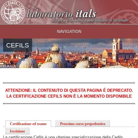
Salta al contenuto principale
NAVIGATION
CEFILS
ATTENZIONE: IL CONTENUTO DI QUESTA PAGINA É DEPRECATO.
LA CERTIFICAZIONE CEFILS NON È LA MOMENTO DISPONIBILE
Certificazione ed esame
(scheda attiva)
Prossimo corso propedeutico
Iscrizione
La certificazione Cefils è una ulteriore specializzazione della Cedils.