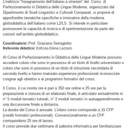
L’indirizzo “Insegnamento dell’italiano a stranieri” del Corso di
Perfezionamento in Didattica delle Lingue Moderne, organizzato dal
Dipartimento di Studi Linguistici e Culturali Comparati, si propone di
approfondire tematiche specifiche e innovative della moderna
glottodidattica dell’italiano come L2/LS. Si intende in particolare
promuovere le capacità di ricerca e di sperimentazione da parte dei
corsisti nell’ambito glottodidattico.
Coordinatore:
Prof. Graziano Serragiotto
Referente didattico:
Dott.ssa Elena Lazzaro
Al Corso di Perfezionamento in Didattica delle Lingue Moderne possono
accedere coloro che sono in possesso di un titolo di livello universitario o
coloro che sono in possesso di un titolo di istruzione secondaria di
secondo livello e hanno maturato esperienze professionali riconosciute
congrue agli obiettivi e ai programmi formativi del corso.
Il Corso, il cui monte ore è pari a 350 ore online e 25 ore per la
preparazione e stesura di un elaborato finale, è articolato annualmente in
n° 5 moduli tematici tutorati, n° 2 moduli tematici in autoapprendimento e
una discussione finale a distanza.
La durata del Corso è annuale. L’intero corso corrisponde a 15 CFP
(crediti formativi professionali). Convenzionalmente a un CFP
corrispondono 25 ore di lavoro.
Il corso prevede due settimane di palestra informatica per familiarizzare