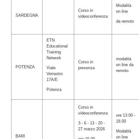
Modalità
Corso in
on line
SARDEGNA
videoconferenza
da remoto
ETN
Educational
Training
Network
modalità
Corso in
on line da
POTENZA
Viale
presenza
remoto
Verrastro
17A/E
Potenza
Corso in
videoconferenza
ore 13.00 -
18.00
3 - 6 - 13 - 20 -
27 marzo 2026
Modalità
BARI
on line
ore 15.00 -