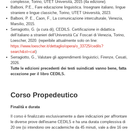
complesse, Torino, UTET Università, 2015 (4a edizione).
Balboni, P.E., Fare educazione linguistica. Insegnare italiano, lingue
straniere e lingue classiche, Torino, UTET Università, 2023.
Balboni, P. E., Caon, F., La comunicazione interculturale, Venezia,
Marsilio, 2015.
Serragiotto, G. (a cura di), CEDILS. Certificazione in didattica
dell’italiano a stranieri dell’Università Ca’ Foscari di Venezia, Torino,
Loescher, 2020. (reperibile attualmente solo on line:
https://www.loescher.it/
dettaglio/opera/o_33725/
cedils?
search&st=cat
)
Serragiotto, G., Valutare gli apprendimenti linguistici, Firenze, Cesati,
2026.
Tutte le edizioni precedenti dei testi suindicati vanno bene, fatta
eccezione per il libro CEDILS.
Corso Propedeutico
Finalità e durata
Il corso è finalizzato esclusivamente a dare indicazioni per affrontare
le diverse prove dell'esame CEDILS e ha una durata complessiva di
20 ore (si intendono ore accademiche da 45 minuti, vale a dire 16 ore