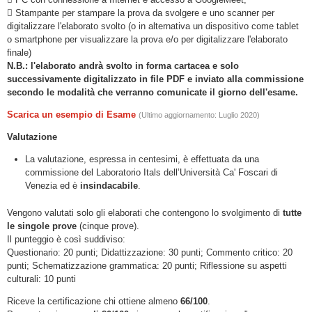
 Stampante per stampare la prova da svolgere e uno scanner per
digitalizzare l'elaborato svolto (o in alternativa un dispositivo come tablet
o smartphone per visualizzare la prova e/o per digitalizzare l'elaborato
finale)
N.B.: l'elaborato andrà svolto in forma cartacea e solo
successivamente digitalizzato in file PDF e
inviato alla commissione
secondo le modalità che verranno comunicate il giorno dell'esame.
Scarica un esempio di Esame
(Ultimo aggiornamento: Luglio 2020)
Valutazione
La valutazione, espressa in centesimi, è effettuata da una
commissione del Laboratorio Itals dell’Università Ca' Foscari di
Venezia ed è
insindacabile
.
Vengono valutati solo gli elaborati che contengono lo svolgimento di
tutte
le singole prove
(cinque prove).
Il punteggio è così suddiviso:
Questionario: 20 punti; Didattizzazione: 30 punti; Commento critico: 20
punti; Schematizzazione grammatica: 20 punti; Riflessione su aspetti
culturali: 10 punti
Riceve la certificazione chi ottiene almeno
66/100
.