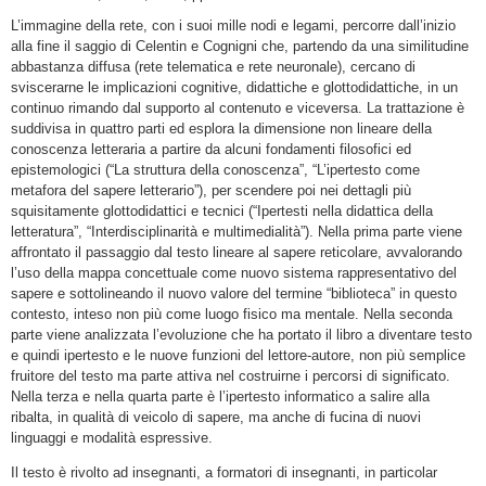
L’immagine della rete, con i suoi mille nodi e legami, percorre dall’inizio
alla fine il saggio di Celentin e Cognigni che, partendo da una similitudine
abbastanza diffusa (rete telematica e rete neuronale), cercano di
sviscerarne le implicazioni cognitive, didattiche e glottodidattiche, in un
continuo rimando dal supporto al contenuto e viceversa. La trattazione è
suddivisa in quattro parti ed esplora la dimensione non lineare della
conoscenza letteraria a partire da alcuni fondamenti filosofici ed
epistemologici (“La struttura della conoscenza”, “L’ipertesto come
metafora del sapere letterario”), per scendere poi nei dettagli più
squisitamente glottodidattici e tecnici (“Ipertesti nella didattica della
letteratura”, “Interdisciplinarità e multimedialità”). Nella prima parte viene
affrontato il passaggio dal testo lineare al sapere reticolare, avvalorando
l’uso della mappa concettuale come nuovo sistema rappresentativo del
sapere e sottolineando il nuovo valore del termine “biblioteca” in questo
contesto, inteso non più come luogo fisico ma mentale. Nella seconda
parte viene analizzata l’evoluzione che ha portato il libro a diventare testo
e quindi ipertesto e le nuove funzioni del lettore-autore, non più semplice
fruitore del testo ma parte attiva nel costruirne i percorsi di significato.
Nella terza e nella quarta parte è l’ipertesto informatico a salire alla
ribalta, in qualità di veicolo di sapere, ma anche di fucina di nuovi
linguaggi e modalità espressive.
Il testo è rivolto ad insegnanti, a formatori di insegnanti, in particolar