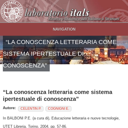
Salta al contenuto principale
NAVIGATION
“LA CONOSCENZA LETTERARIA COME
SISTEMA IPERTESTUALE DI
CONOSCENZA”
“La conoscenza letteraria come sistema
ipertestuale di conoscenza”
Autore:
CELENTIN P.
COGNIGNI E.
In BALBONI P.E. (a cura di), Educazione letteraria e nuove tecnologie,
UTET Libreria, Torino, 2004, pp. 57-86.