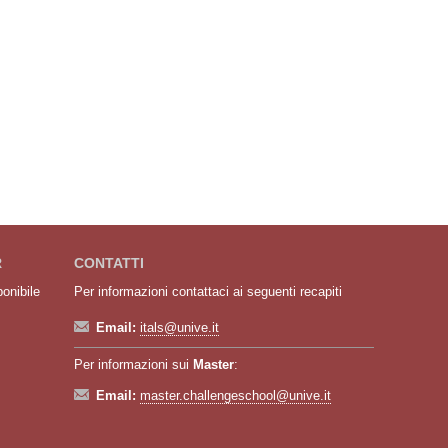
R
CONTATTI
ponibile
Per informazioni contattaci ai seguenti recapiti
Email:
itals@unive.it
Per informazioni sui
Master
:
Email:
master.challengeschool@unive.it