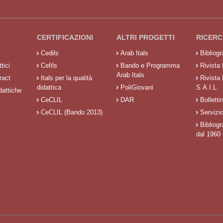
CERTIFICAZIONI
ALTRI PROGETTI
RICERC
Cedils
Arab Itals
Bibliog
tici
Cefils
Bando e Programma
Rivista 
Arab Itals
ract
Itals per la qualità
Rivista
didattica
PoliGiovani
S.A.I.L.
dattiche
CeCLIL
DAR
Bolletti
CeCLIL (Bando 2013)
Servizi
Bibliogr
dal 1960