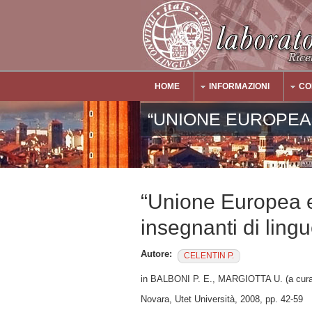
Salta al contenuto principale
HOME
INFORMAZIONI
CO
Main Menu
“UNIONE EUROPEA 
“Unione Europea e
insegnanti di lingu
Autore:
CELENTIN P.
in BALBONI P. E., MARGIOTTA U. (a cura di)
Novara, Utet Università, 2008, pp. 42-59