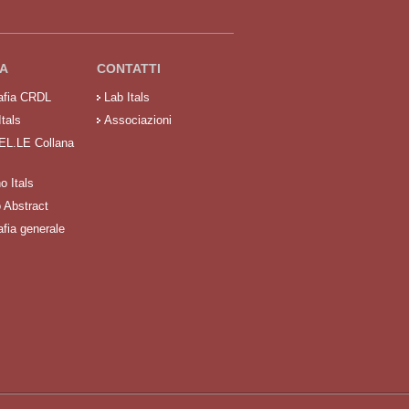
A
CONTATTI
rafia CRDL
Lab Itals
Itals
Associazioni
 EL.LE Collana
no Itals
o Abstract
afia generale