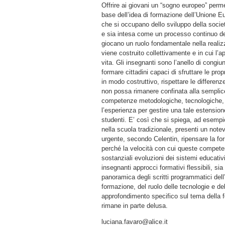
Offrire ai giovani un “sogno europeo” perme
base dell’idea di formazione dell’Unione E
che si occupano dello sviluppo della socie
e sia intesa come un processo continuo d
giocano un ruolo fondamentale nella realiz
viene costruito collettivamente e in cui l’
vita. Gli insegnanti sono l’anello di congiu
formare cittadini capaci di sfruttare le prop
in modo costruttivo, rispettare le differenz
non possa rimanere confinata alla semplice
competenze metodologiche, tecnologiche, 
l’esperienza per gestire una tale estensio
studenti. E’ così che si spiega, ad esempio
nella scuola tradizionale, presenti un notevo
urgente, secondo Celentin, ripensare la fo
perché la velocità con cui queste competen
sostanziali evoluzioni dei sistemi educativi
insegnanti approcci formativi flessibili, sia
panoramica degli scritti programmatici dell
formazione, del ruolo delle tecnologie e dell
approfondimento specifico sul tema della fo
rimane in parte delusa.
luciana.favaro@alice.it