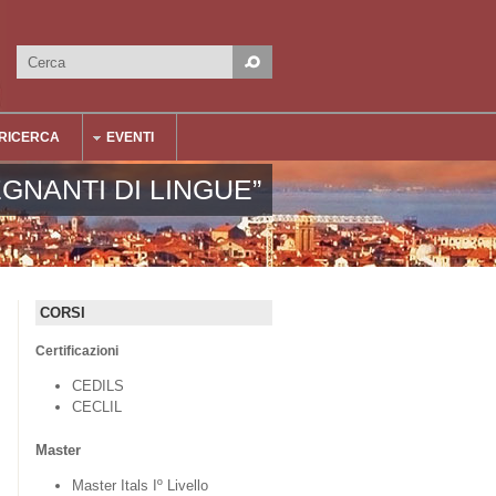
Cerca
Form di ricerca
RICERCA
EVENTI
GNANTI DI LINGUE”
CORSI
Certificazioni
CEDILS
CECLIL
Master
Master Itals Iº Livello