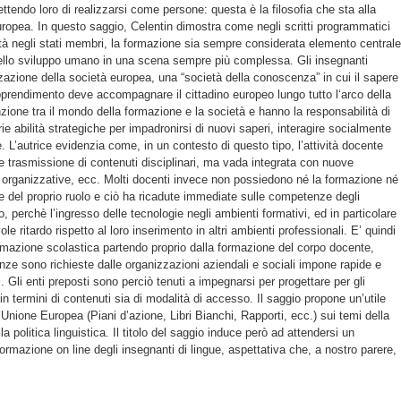
ttendo loro di realizzarsi come persone: questa è la filosofia che sta alla
uropea. In questo saggio, Celentin dimostra come negli scritti programmatici
tà negli stati membri, la formazione sia sempre considerata elemento centrale
ello sviluppo umano in una scena sempre più complessa. Gli insegnanti
zazione della società europea, una “società della conoscenza” in cui il sapere
apprendimento deve accompagnare il cittadino europeo lungo tutto l‘arco della
nzione tra il mondo della formazione e la società e hanno la responsabilità di
rie abilità strategiche per impadronirsi di nuovi saperi, interagire socialmente
e. L’autrice evidenzia come, in un contesto di questo tipo, l’attività docente
 trasmissione di contenuti disciplinari, ma vada integrata con nuove
organizzative, ecc. Molti docenti invece non possiedono né la formazione né
ne del proprio ruolo e ciò ha ricadute immediate sulle competenze degli
, perchè l’ingresso delle tecnologie negli ambienti formativi, ed in particolare
le ritardo rispetto al loro inserimento in altri ambienti professionali. E’ quindi
rmazione scolastica partendo proprio dalla formazione del corpo docente,
ze sono richieste dalle organizzazioni aziendali e sociali impone rapide e
. Gli enti preposti sono perciò tenuti a impegnarsi per progettare per gli
 in termini di contenuti sia di modalità di accesso. Il saggio propone un’utile
’Unione Europea (Piani d’azione, Libri Bianchi, Rapporti, ecc.) sui temi della
a politica linguistica. Il titolo del saggio induce però ad attendersi un
rmazione on line degli insegnanti di lingue, aspettativa che, a nostro parere,