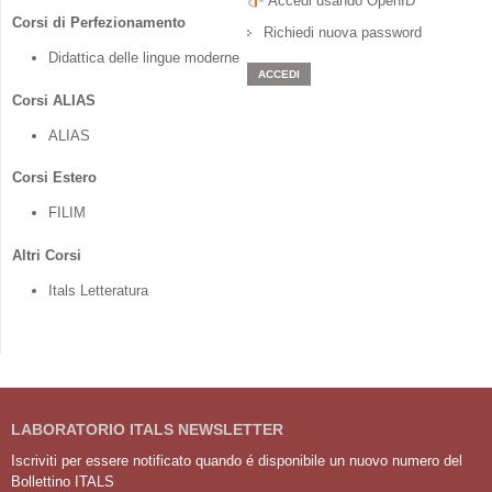
Accedi usando OpenID
Corsi di Perfezionamento
Richiedi nuova password
Didattica delle lingue moderne
Corsi ALIAS
ALIAS
Corsi Estero
FILIM
Altri Corsi
Itals Letteratura
LABORATORIO ITALS NEWSLETTER
Iscriviti per essere notificato quando é disponibile un nuovo numero del
Bollettino ITALS