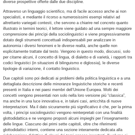
diverse prospettive offerte dalle due discipline.
Attraverso un linguaggio scientifico, ma di facile accesso anche ai non
specialisti, e mediante il ricorso a numerosissimi esempi relativi ad
altrettanto variegati contesti, che servono a chiarire nel concreto quanto
illustrato in termini teorici, il lettore viene guidato ad una sempre maggiore
comprensione dei princìpi della sociolinguistici e viene progressivamente
dotato degli strumenti concettuali indispensabili per analizzare in
autonomia i diversi fenomeni e le diverse realtà, anche quelle non
esplicitamente trattate dal testo. Vengono in questo modo, discussi, solo
per citarne alcuni, il concetto di lingua, di dialetto e di varietà, i rapporti tra
codici linguistici (in situazioni di bilinguismo e diglossia), le diverse
tipologie di variazione, il contatto linguistico.
Due capitoli sono poi dedicati ai problemi della politica linguistica e a una
dettagliata descrizione delle minoranze linguistiche storiche e recenti
presenti in Italia e nei paesi membri dell’Unione Europea. Molti dei
concetti vengono presentati non solo nella loro versione più “classica”,
ma anche in una luce innovativa e, in taluni casi, arricchita di nuove
interpretazioni. Ma il dato sicuramente più significativo è che, per la prima
volta, i princìpi sociolinguistici vengono reinterpretati con una finalità
glottodidattica e ne vengono proposti alcuni impieghi per l’insegnamento
delle lingue. Ciascuno dei primi sette capitoli, oltre che riferimenti
glottodidattici interni, contiene una sezione interamente dedicata alla