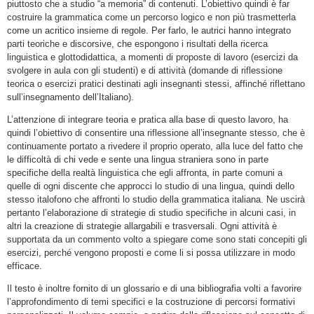
piuttosto che a studio “a memoria” di contenuti. L’obiettivo quindi è far
costruire la grammatica come un percorso logico e non più trasmetterla
come un acritico insieme di regole. Per farlo, le autrici hanno integrato
parti teoriche e discorsive, che espongono i risultati della ricerca
linguistica e glottodidattica, a momenti di proposte di lavoro (esercizi da
svolgere in aula con gli studenti) e di attività (domande di riflessione
teorica o esercizi pratici destinati agli insegnanti stessi, affinché riflettano
sull’insegnamento dell’Italiano).
L’attenzione di integrare teoria e pratica alla base di questo lavoro, ha
quindi l’obiettivo di consentire una riflessione all’insegnante stesso, che è
continuamente portato a rivedere il proprio operato, alla luce del fatto che
le difficoltà di chi vede e sente una lingua straniera sono in parte
specifiche della realtà linguistica che egli affronta, in parte comuni a
quelle di ogni discente che approcci lo studio di una lingua, quindi dello
stesso italofono che affronti lo studio della grammatica italiana. Ne uscirà
pertanto l’elaborazione di strategie di studio specifiche in alcuni casi, in
altri la creazione di strategie allargabili e trasversali. Ogni attività è
supportata da un commento volto a spiegare come sono stati concepiti gli
esercizi, perché vengono proposti e come li si possa utilizzare in modo
efficace.
Il testo è inoltre fornito di un glossario e di una bibliografia volti a favorire
l’approfondimento di temi specifici e la costruzione di percorsi formativi