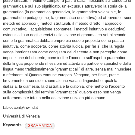
personalizzati. Il volume compie, a partire dalla riflessione sul concetto di
grammatica e sul suo significato, un excursus attraverso la storia della
grammatica (la grammatica generativa, la grammatica valenziale, le
grammatiche pedagogiche, la grammatica descrittiva) ed attraverso i suoi
metodi ed approcci (i metodi strutturali, il metodo diretto, l’approccio
comunicativo, l’acquisizione spontanea, i metodi induttivo e deduttivo);
evidenzia l’uso degli esercizi nella lezione di grammatica sottolineando
come la grammatica debba sempre più essere proposta come pratica
induttiva, come scoperta, come attività ludica, per far sì che la regola
venga interiorizzata come conquista del discente e non percepita come
imposizione del docente; pone inoltre l’accento sull’aspetto pragmatico
della lingua proponendo riflessioni ed attività su particelle specifiche della
lingua meno tradizionalmente “grammaticali” di altre, senza mai rinunciare
a riferimenti al Quadro comune europeo. Vengono, per finire, prese
brevemente in considerazione alcune varianti linguistiche, quali la
diafasia, la diamesia, la diastratia e la diatonia, che mettono l’accento
sulla complessità del termine “grammatica” qualora esso non venga
uniformemente inteso nella accezione univoca più comune.
fabiocaon@inwind.it
Università di Venezia
Keywords:
GRAMMATICA