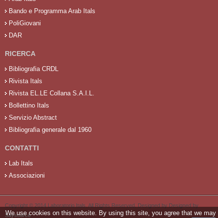
Bando e Programma Arab Itals
PoliGiovani
DAR
RICERCA
Bibliografia CRDL
Rivista Itals
Rivista EL.LE Collana S.A.I.L.
Bollettino Itals
Servizio Abstract
Bibliografia generale dal 1960
CONTATTI
Lab Itals
Associazioni
Copyright © 2014 Laboratorio Itals. All Rights Reserved. Designed by Designed by
We use cookies on this website. By using this site, you agree that we may
Saysource
.