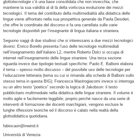
glottotecnologie c’è una base consolidata che non invecchia, che
mantiene la sua validità al di là della vorticosa evoluzione dei mezzi
tecnologici. Il tema del contributo della multimedialità alla didattica delle
lingue viene affrontato nella sua prospettiva generale da Paola Desideri,
che offre le coordinate del discorso e fa una carrellata sulle varie
tecnologie disponibili per l’insegnante di lingua italiana e straniera.
Seguono saggi di due studiosi che si interessano a due mezzi tecnologici
diversi: Enrico Borello presenta l’uso delle tecnologie multimediali
nell’insegnamento dell’italiano L2, mentre Roberto Dolci si occupa di
internet nell’insegnamento delle lingue straniere. Una terza sezione
riguarda invece due tipologie testuali specifiche: Paolo E. Balboni elabora
il tema – spesso molto discusso – del possibile uso delle tecnologie per
l’educazione letteraria (tema su cui si rimanda alla scheda di Balboni sullo
stesso tema in questa BIG); Francesca Mastrogiacomi invece si interroga
su un altro testo “poetico” secondo la logica di Jakobson: il testo
pubblicitario multimediale nella didattica delle lingue straniere. Il volume è
molto agile e facilemente leggibile; proprio perché nasce da una serie di
interventi di formazione dei docenti marchigiani, vengono escluse le
lunghe riflessioni teoriche ed il discorso è calato nella realtà della
glottodidattica quotidiana.
fabiocaon@inwind.it
Università di Venezia