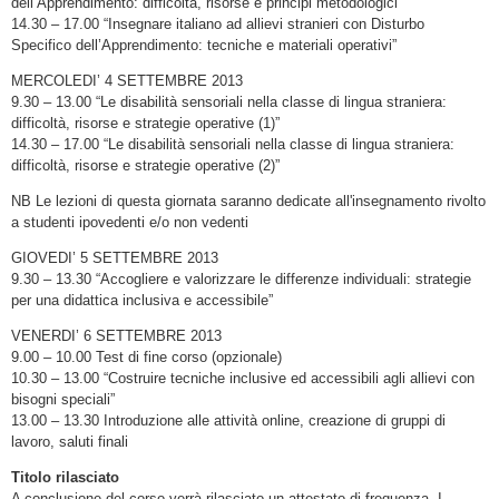
dell’Apprendimento: difficoltà, risorse e principi metodologici”
14.30 – 17.00 “Insegnare italiano ad allievi stranieri con Disturbo
Specifico dell’Apprendimento: tecniche e materiali operativi”
MERCOLEDI’ 4 SETTEMBRE 2013
9.30 – 13.00 “Le disabilità sensoriali nella classe di lingua straniera:
difficoltà, risorse e strategie operative (1)”
14.30 – 17.00 “Le disabilità sensoriali nella classe di lingua straniera:
difficoltà, risorse e strategie operative (2)”
NB Le lezioni di questa giornata saranno dedicate all'insegnamento rivolto
a studenti ipovedenti e/o non vedenti
GIOVEDI’ 5 SETTEMBRE 2013
9.30 – 13.30 “Accogliere e valorizzare le differenze individuali: strategie
per una didattica inclusiva e accessibile”
VENERDI’ 6 SETTEMBRE 2013
9.00 – 10.00 Test di fine corso (opzionale)
10.30 – 13.00 “Costruire tecniche inclusive ed accessibili agli allievi con
bisogni speciali”
13.00 – 13.30 Introduzione alle attività online, creazione di gruppi di
lavoro, saluti finali
Titolo rilasciato
A conclusione del corso verrà rilasciato un attestato di frequenza. I