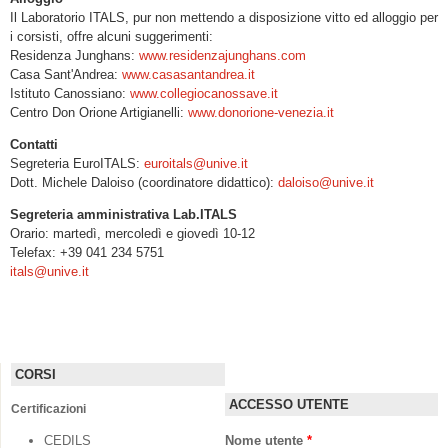
Il Laboratorio ITALS, pur non mettendo a disposizione vitto ed alloggio per
i corsisti, offre alcuni suggerimenti:
Residenza Junghans:
www.residenzajunghans.com
Casa Sant'Andrea:
www.casasantandrea.it
Istituto Canossiano:
www.collegiocanossave.it
Centro Don Orione Artigianelli:
www.donorione-venezia.it
Contatti
Segreteria EuroITALS:
euroitals@unive.it
Dott. Michele Daloiso (coordinatore didattico):
daloiso@unive.it
Segreteria amministrativa Lab.ITALS
Orario: martedì, mercoledì e giovedì 10-12
Telefax: +39 041 234 5751
itals@unive.it
CORSI
ACCESSO UTENTE
Certificazioni
CEDILS
Nome utente
*