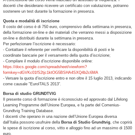
docenti che desiderano ricevere un certificato con valutazione, potranno
sostenere un test durante la formazione in presenza.
Quota e modalità di iscrizione
Il costo del corso è di 750 euro, comprensivo della settimana in presenza,
della formazione on-line e dei materiali che verranno messi a disposizione
on-line e distribuiti durante la settimana in presenza.
Per perfezionare l’iscrizione è necessario:
- Contattare il referente per verificare la disponibilità di posti e le
coordinate bancarie per il versamento della quota d’iscrizione;
- Compilare il modulo d’iscrizione disponibile online:
https://docs.google.com/spreadsheet/viewform?
formkey=dGVKc01fS2tjc1ktOG5BSHA4SXQ4b2c6MA
- Versare la quota d’iscrizione entro e non oltre il 15 luglio 2013, indicando
come causale "EuroITALS 2013”.
Borsa di studio GRUNDTVIG
Il presente corso di formazione è riconosciuto ed approvato dal Lifelong
Learning Programme dell’Unione Europea, e fa parte del Comenius-
Grundtvig Training Database.
I docenti che operano in una nazione dell’Unione Europea diversa
dall’Italia possono usufruire della
Borsa di Studio Grundtvig
, che coprirà
le spese di iscrizione al corso, vitto e alloggio fino ad un massimo di 1500
euro.