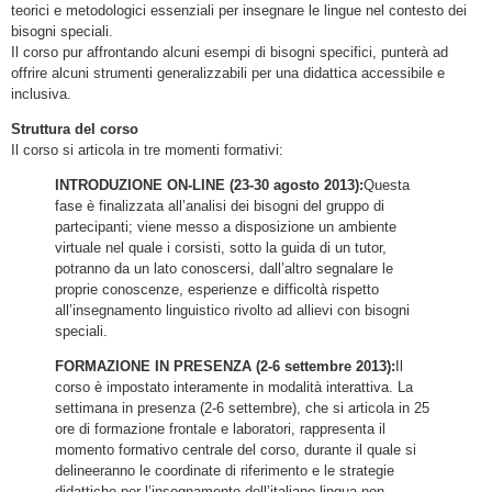
teorici e metodologici essenziali per insegnare le lingue nel contesto dei
bisogni speciali.
Il corso pur affrontando alcuni esempi di bisogni specifici, punterà ad
offrire alcuni strumenti generalizzabili per una didattica accessibile e
inclusiva.
Struttura del corso
Il corso si articola in tre momenti formativi:
INTRODUZIONE ON-LINE (23-30 agosto 2013):
Questa
fase è finalizzata all’analisi dei bisogni del gruppo di
partecipanti; viene messo a disposizione un ambiente
virtuale nel quale i corsisti, sotto la guida di un tutor,
potranno da un lato conoscersi, dall’altro segnalare le
proprie conoscenze, esperienze e difficoltà rispetto
all’insegnamento linguistico rivolto ad allievi con bisogni
speciali.
FORMAZIONE IN PRESENZA (2-6 settembre 2013):
Il
corso è impostato interamente in modalità interattiva. La
settimana in presenza (2-6 settembre), che si articola in 25
ore di formazione frontale e laboratori, rappresenta il
momento formativo centrale del corso, durante il quale si
delineeranno le coordinate di riferimento e le strategie
didattiche per l’insegnamento dell’italiano lingua non