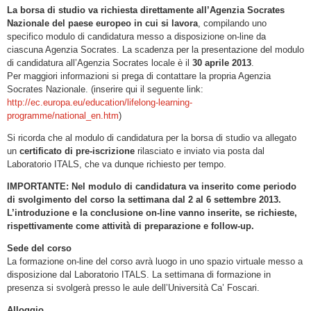
La borsa di studio va richiesta direttamente all’Agenzia Socrates
Nazionale del paese europeo in cui si lavora
, compilando uno
specifico modulo di candidatura messo a disposizione on-line da
ciascuna Agenzia Socrates. La scadenza per la presentazione del modulo
di candidatura all’Agenzia Socrates locale è il
30 aprile 2013
.
Per maggiori informazioni si prega di contattare la propria Agenzia
Socrates Nazionale. (inserire qui il seguente link:
http://ec.europa.eu/education/lifelong-learning-
programme/national_en.htm
)
Si ricorda che al modulo di candidatura per la borsa di studio va allegato
un
certificato di pre-iscrizione
rilasciato e inviato via posta dal
Laboratorio ITALS, che va dunque richiesto per tempo.
IMPORTANTE: Nel modulo di candidatura va inserito come periodo
di svolgimento del corso la settimana dal 2 al 6 settembre 2013.
L’introduzione e la conclusione on-line vanno inserite, se richieste,
rispettivamente come attività di preparazione e follow-up.
Sede del corso
La formazione on-line del corso avrà luogo in uno spazio virtuale messo a
disposizione dal Laboratorio ITALS. La settimana di formazione in
presenza si svolgerà presso le aule dell’Università Ca’ Foscari.
Alloggio