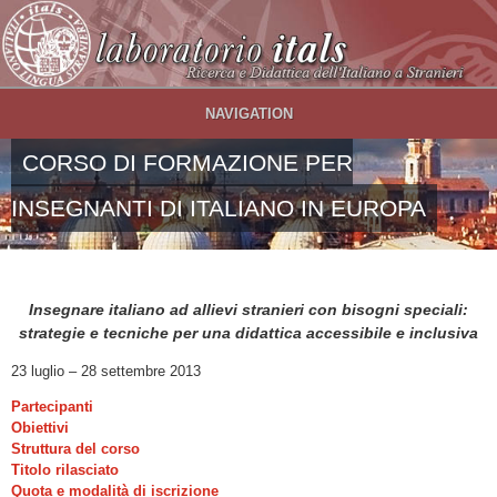
Salta al contenuto principale
NAVIGATION
CORSO DI FORMAZIONE PER
INSEGNANTI DI ITALIANO IN EUROPA
Insegnare italiano ad allievi stranieri con bisogni speciali:
strategie e tecniche per una didattica accessibile e inclusiva
23 luglio – 28 settembre 2013
Partecipanti
Obiettivi
Struttura del corso
Titolo rilasciato
Quota e modalità di iscrizione