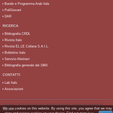
Bando e Programma Arab Itals
PoliGiovani
DAR
RICERCA
Bibliografia CRDL
Rivista Itals
Rivista EL.LE Collana S.A.I.L.
Bollettino Itals
Servizio Abstract
Bibliografia generale dal 1960
CONTATTI
Lab Itals
Associazioni
Copyright © 2014 Laboratorio Itals. All Rights Reserved. Designed by Designed by
We use cookies on this website. By using this site, you agree that we may
Saysource
.