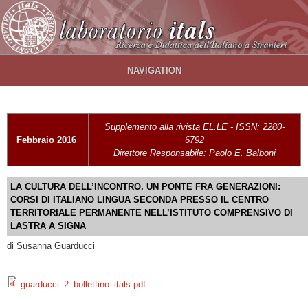
Salta al contenuto principale
NAVIGATION
Supplemento alla rivista EL.LE - ISSN: 2280-
Febbraio 2016
6792
Direttore Responsabile: Paolo E. Balboni
LA CULTURA DELL’INCONTRO. UN PONTE FRA GENERAZIONI:
CORSI DI ITALIANO LINGUA SECONDA PRESSO IL CENTRO
TERRITORIALE PERMANENTE NELL’ISTITUTO COMPRENSIVO DI
LASTRA A SIGNA
di Susanna Guarducci
guarducci_2_bollettino_itals.pdf