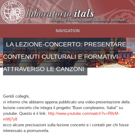
Salta al contenuto principale
NAVIGATION
LA LEZIONE-CONCERTO: PRESENTARE
CONTENUTI CULTURALI E FORMATIVI
ATTRAVERSO LE CANZONI
Gentili colleghi,
vi informo che abbiamo appena pubblicato una video-presentazione della
lezione concerto che integra il progetto “Buon compleanno, Italia!” su
youtube. Questo è il link:
http://www.youtube.com/watch?v=R9zM-
mWj7y8
ecco alcune precisazioni sulla lezione concerto e i contatti per chi fosse
interessato a promuoverla.