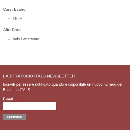
Corsi Estero
FILIM
Altri Corsi
Itals Letteratura
LABORATORIO ITALS NEWSLETTER
Iscriviti per essere notificato quando é disponibile un nuovo numero del
Bollettino ITALS
E-mail
*