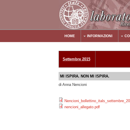
Salta al contenuto principale
HOME
INFORMAZIONI
CO
Main Menu
Settembre 2015
MI ISPIRA. NON MI ISPIRA.
di Anna Nencioni
Nencioni_bollettino_itals_settembre_2
nencioni_allegato.pdf