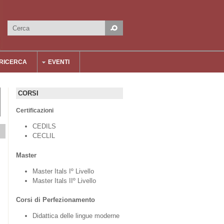
Cerca
Form di ricerca
RICERCA
EVENTI
CORSI
Certificazioni
CEDILS
CECLIL
Master
Master Itals Iº Livello
Master Itals IIº Livello
Corsi di Perfezionamento
Didattica delle lingue moderne