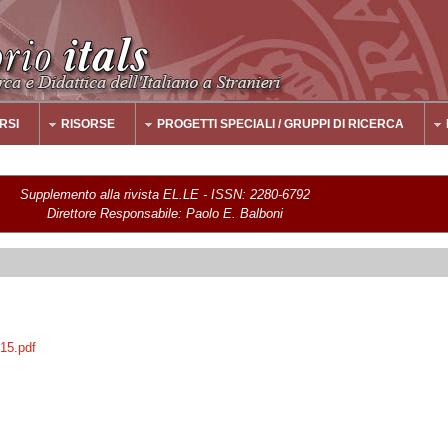
RSI
RISORSE
PROGETTI SPECIALI / GRUPPI DI RICERCA
Supplemento alla rivista EL.LE - ISSN: 2280-6792
Direttore Responsabile: Paolo E. Balboni
015.pdf