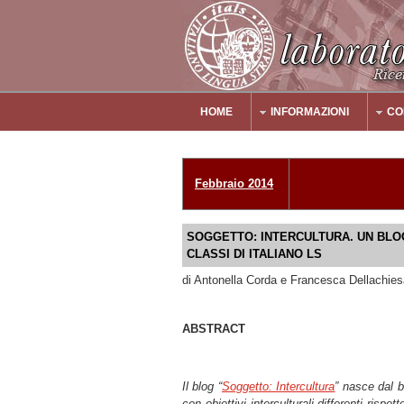
Salta al contenuto principale
HOME
INFORMAZIONI
CO
Main Menu
Febbraio 2014
SOGGETTO: INTERCULTURA. UN BLO
CLASSI DI ITALIANO LS
di Antonella Corda e Francesca Dellachies
ABSTRACT
Il blog “
Soggetto: Intercultura
” nasce dal b
con obiettivi interculturali differenti risp