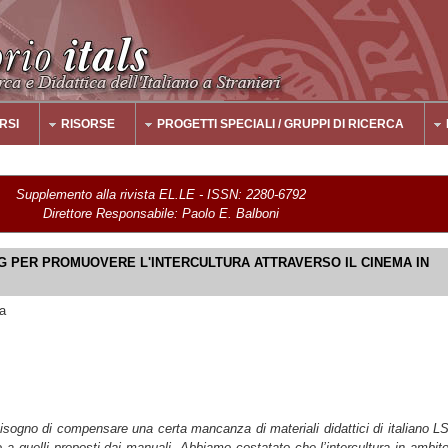
RSI
RISORSE
PROGETTI SPECIALI / GRUPPI DI RICERCA
Supplemento alla rivista EL.LE - ISSN: 2280-6792
Direttore Responsabile: Paolo E. Balboni
G PER PROMUOVERE L'INTERCULTURA ATTRAVERSO IL CINEMA IN
a
isogno di compensare una certa mancanza di materiali didattici di italiano L
etto a quelli proposti dai manuali. Abbiamo costatato che l’intercultura in ambit