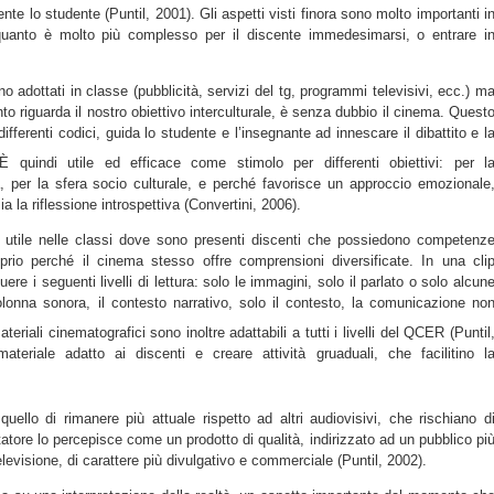
te lo studente (Puntil, 2001). Gli aspetti visti finora sono molto importanti i
in quanto è molto più complesso per il discente immedesimarsi, o entrare i
no adottati in classe (pubblicità, servizi del tg, programmi televisivi, ecc.) m
to riguarda il nostro obiettivo interculturale, è senza dubbio il cinema. Quest
ferenti codici, guida lo studente e l’insegnante ad innescare il dibattito e l
È quindi utile ed efficace come stimolo per differenti obiettivi: per l
a, per la sfera socio culturale, e perché favorisce un approccio emozionale
 la riflessione introspettiva (Convertini, 2006).
 utile nelle classi dove sono presenti discenti che possiedono competenz
roprio perché il cinema stesso offre comprensioni diversificate. In una cli
uere i seguenti livelli di lettura: solo le immagini, solo il parlato o solo alcun
colonna sonora, il contesto narrativo, solo il contesto, la comunicazione no
ateriali cinematografici sono inoltre adattabili a tutti i livelli del QCER (Puntil
materiale adatto ai discenti e creare attività gruaduali, che facilitino l
uello di rimanere più attuale rispetto ad altri audiovisivi, che rischiano d
ttatore lo percepisce come un prodotto di qualità, indirizzato ad un pubblico pi
elevisione, di carattere più divulgativo e commerciale (Puntil, 2002).