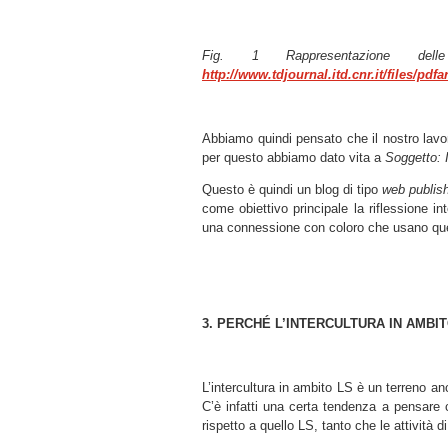
Fig. 1 Rappresentazione delle
http://www.tdjournal.itd.cnr.it/files/pdf
Abbiamo quindi pensato che il nostro lavor
per questo abbiamo dato vita a
Soggetto: I
Questo è quindi un blog di tipo
web publis
come obiettivo principale la riflessione i
una connessione con coloro che usano ques
3. PERCHÉ L’INTERCULTURA IN AMBIT
L’intercultura in ambito LS è un terreno a
C’è infatti una certa tendenza a pensare c
rispetto a quello LS, tanto che le attività