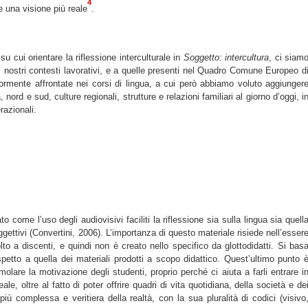
4
 una visione più reale
.
su cui orientare la riflessione interculturale in
Soggetto: intercultura
, ci siam
ei nostri contesti lavorativi, e a quelle presenti nel Quadro Comune Europeo d
ormente affrontate nei corsi di lingua, a cui però abbiamo voluto aggiunger
 nord e sud, culture regionali, strutture e relazioni familiari al giorno d’oggi, i
razionali.
to come l’uso degli audiovisivi faciliti la riflessione sia sulla lingua sia quell
oggettivi (Convertini, 2006). L’importanza di questo materiale risiede nell’esser
to a discenti, e quindi non è creato nello specifico da glottodidatti. Si bas
petto a quella dei materiali prodotti a scopo didattico. Quest’ultimo punto 
olare la motivazione degli studenti, proprio perché ci aiuta a farli entrare i
le, oltre al fatto di poter offrire quadri di vita quotidiana, della società e de
 complessa e veritiera della realtà, con la sua pluralità di codici (visivo