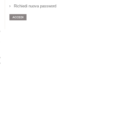
Richiedi nuova password
e
”
l
o
o