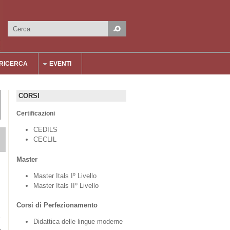
Cerca
Form di ricerca
RICERCA
EVENTI
CORSI
Certificazioni
CEDILS
CECLIL
Master
Master Itals Iº Livello
Master Itals IIº Livello
Corsi di Perfezionamento
S
Didattica delle lingue moderne
o