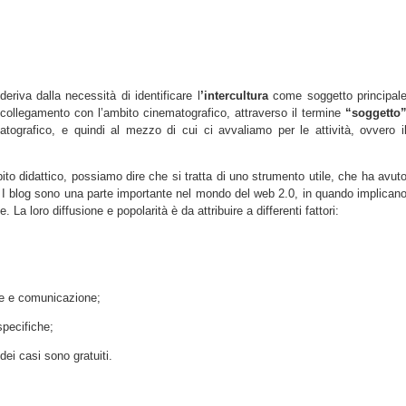
 deriva dalla necessità di identificare l
’intercultura
come soggetto principal
collegamento con l’ambito cinematografico, attraverso il termine
“soggetto
tografico, e quindi al mezzo di cui ci avvaliamo per le attività, ovvero i
mbito didattico, possiamo dire che si tratta di uno strumento utile, che ha avut
. I blog sono una parte importante nel mondo del web 2.0, in quando implican
e. La loro diffusione e popolarità è da attribuire a differenti fattori:
ne e comunicazione;
pecifiche;
ei casi sono gratuiti.