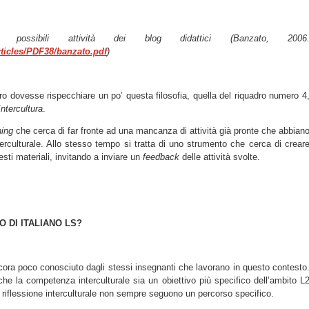
 possibili attività dei blog didattici (Banzato, 2006
articles/PDF38/banzato.pdf
)
o dovesse rispecchiare un po’ questa filosofia, quella del riquadro numero 4
ntercultura
.
hing
che cerca di far fronte ad una mancanza di attività già pronte che abbian
nterculturale. Allo stesso tempo si tratta di uno strumento che cerca di crear
ti materiali, invitando a inviare un
feedback
delle attività svolte.
O DI ITALIANO LS?
ncora poco conosciuto dagli stessi insegnanti che lavorano in questo contesto
he la competenza interculturale sia un obiettivo più specifico dell’ambito L
 di riflessione interculturale non sempre seguono un percorso specifico.