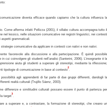
anto:
comunicazione diventa efficace quando capiamo che la cultura influenza l
o. Come afferma infatti Pellizza (2001), il sillabo cultura accompagna tutto i
e nel lessico, nelle situazioni comunicative nei registri linguistici, nei contest
i aspetti grammaticali.
 strategie comunicative da applicare in contesti con nativi e non nativi.
ente favorevole alla discussione e alla partecipazione. È quindi possibil
in cui coinvolgere gli studenti nell’analisi (Santerini, 2006). L’insegnante è l
prensione aiuta gli studenti a superare gli stereotipi, mediante la riflessione
2
renti tipologie di comunicazione in base al contesto
.
 possibilità agli apprendenti di far parte di due gruppi differenti, dandogli l
fferenti realtà culturali (Trujillo Sáenz, 2003).
differenze e similitudini culturali possano essere il punto di partenza pe
3
lla target
.
tare a superare e, a contrastare, la formazione di stereotipi, che creano u