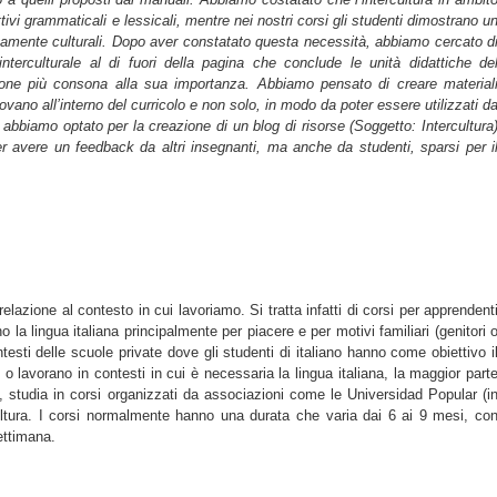
tivi grammaticali e lessicali, mentre nei nostri corsi gli studenti dimostrano u
ttamente culturali. Dopo aver constatato questa necessità, abbiamo cercato d
nterculturale al di fuori della pagina che conclude le unità didattiche de
one più consona alla sua importanza. Abbiamo pensato di creare material
ovano all’interno del curricolo e non solo, in modo da poter essere utilizzati d
 abbiamo optato per la creazione di un blog di risorse (Soggetto: Intercultura
oter avere un feedback da altri insegnanti, ma anche da studenti, sparsi per i
relazione al contesto in cui lavoriamo. Si tratta infatti di corsi per apprendent
no la lingua italiana principalmente per piacere e per motivi familiari (genitori 
ntesti delle scuole private dove gli studenti di italiano hanno come obiettivo i
 o lavorano in contesti in cui è necessaria la lingua italiana, la maggior part
, studia in corsi organizzati da associazioni come le Universidad Popular (i
 Cultura. I corsi normalmente hanno una durata che varia dai 6 ai 9 mesi, co
settimana.