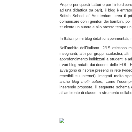
Proprio per questi fattori e per l’interdip
ad una didattica tra pari), il blog è entr
British School of Amsterdam, crea il pr
comunicare con i genitori dei bambini, poi
studente un autore e allo stesso tempo un 
In Italia i primi blog didattici sperimentali,
Nell’ambito dell’italiano L2/LS esistono mo
insegnanti, altri per gruppi scolastici, alt
approfondimento indirizzati a studenti e ad
i vari blog redatti dai docenti delle EOI 
avvalgono di risorse presenti in rete (video 
reperibili su internet), integrati molto s
anche
blog multi autore,
come l’esempi
inserendo proposte. Il seguente schema 
all’ambiente di classe, a strumento collabo