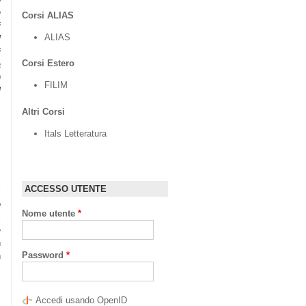
n
Corsi ALIAS
i
ALIAS
l
i
Corsi Estero
a
)
FILIM
l
Altri Corsi
Itals Letteratura
ACCESSO UTENTE
i
o
Nome utente
*
l
e
n
Password
*
n
Accedi usando OpenID