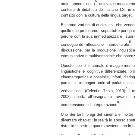
5
orale, sonoro, ecc.)
, coinvolge maggiormen
contesti di didattica dell’italiano LS, 
contatto con la cultura della lingua target.
Esistono vari tipi di audiovisivi che vengo
quello che preferiamo, soprattutto per quan
perché con la sua immediatezza e i suoi dif
6
conseguente riflessione interculturale
. 
discussione, per la produzione linguistic
comunicativo e multisensoriale che potenzia
Questo tipo di materiale è maggiormente
linguistiche e cognitive differenziate, p
cinematografica è possibile, infatti, disting
parole, le immagini unite al parlato, la 
7
verbale, ecc. (Celentin, Triolo, 2010)
. I m
2002), spetta all’insegnante trovare il 
8
comprensione e l’interpretazione
.
Uno dei tanti pregi del cinema è inoltre q
diventare obsoleti; in realtà lo stesso spe
ristretto rispetto a quanto avviene con la t