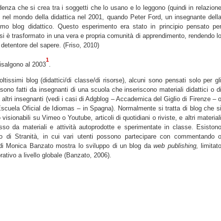
endenza che si crea tra i soggetti che lo usano e lo leggono (quindi in relazion
ato nel mondo della didattica nel 2001, quando Peter Ford, un insegnante dell
imo blog didattico. Questo esperimento era stato in principio pensato pe
 si è trasformato in una vera e propria comunità di apprendimento, rendendo l
detentore del sapere. (Friso, 2010)
1
 risalgono al 2003
.
ltissimi blog (didattici/di classe/di risorse), alcuni sono pensati solo per gl
ri sono fatti da insegnanti di una scuola che inseriscono materiali didattici o d
 altri insegnanti (vedi i casi di Adgblog – Accademica del Giglio di Firenze – 
- Escuela Oficial de Idiomas – in Spagna). Normalmente si tratta di blog che s
visionabili su Vimeo o Youtube, articoli di quotidiani o riviste, e altri material
pesso da materiali e attività autoprodotte e sperimentate in classe. Esiston
o di Stranità, in cui vari utenti possono partecipare con commentando 
di Monica Banzato mostra lo sviluppo di un blog da
web publishing,
limitat
rativo a livello globale (Banzato, 2006).