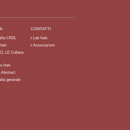
A
CONTATTI
rafia CRDL
Lab Itals
Itals
Associazioni
 EL.LE Collana
no Itals
o Abstract
afia generale