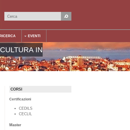
Cerca
Form di ricerca
RICERCA
EVENTI
 CULTURA IN
CORSI
Certificazioni
CEDILS
CECLIL
Master