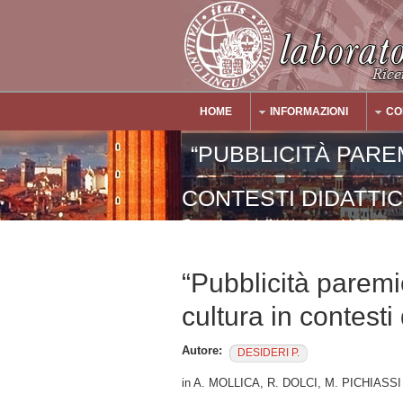
Salta al contenuto principale
HOME
INFORMAZIONI
CO
Main Menu
“PUBBLICITÀ PAREM
CONTESTI DIDATTICI
“Pubblicità paremi
cultura in contesti 
Autore:
DESIDERI P.
in A. MOLLICA, R. DOLCI, M. PICHIASSI (a c