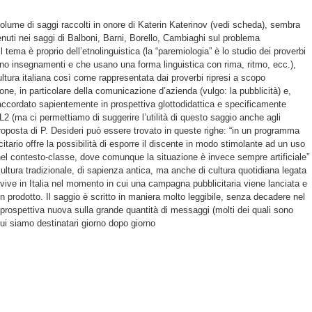
l volume di saggi raccolti in onore di Katerin Katerinov (vedi scheda), sembra
enuti nei saggi di Balboni, Barni, Borello, Cambiaghi sul problema
: il tema è proprio dell’etnolinguistica (la “paremiologia” è lo studio dei proverbi
gono insegnamenti e che usano una forma linguistica con rima, ritmo, ecc.),
 cultura italiana così come rappresentata dai proverbi ripresi a scopo
ione, in particolare della comunicazione d’azienda (vulgo: la pubblicità) e,
ene raccordato sapientemente in prospettiva glottodidattica e specificamente
L2 (ma ci permettiamo di suggerire l’utilità di questo saggio anche agli
 proposta di P. Desideri può essere trovato in queste righe: “in un programma
licitario offre la possibilità di esporre il discente in modo stimolante ad un uso
el contesto-classe, dove comunque la situazione è invece sempre artificiale”
 cultura tradizionale, di sapienza antica, ma anche di cultura quotidiana legata
 vive in Italia nel momento in cui una campagna pubblicitaria viene lanciata e
prodotto. Il saggio è scritto in maniera molto leggibile, senza decadere nel
a prospettiva nuova sulla grande quantità di messaggi (molti dei quali sono
cui siamo destinatari giorno dopo giorno