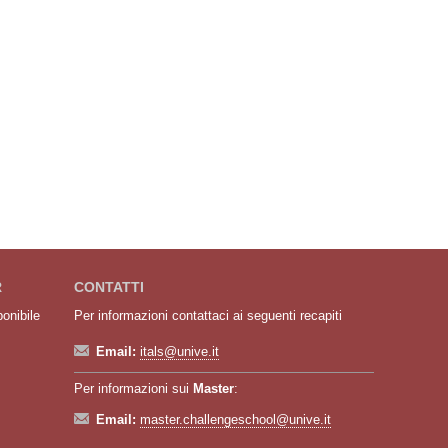
R
CONTATTI
ponibile
Per informazioni contattaci ai seguenti recapiti
Email:
itals@unive.it
Per informazioni sui
Master
:
Email:
master.challengeschool@unive.it