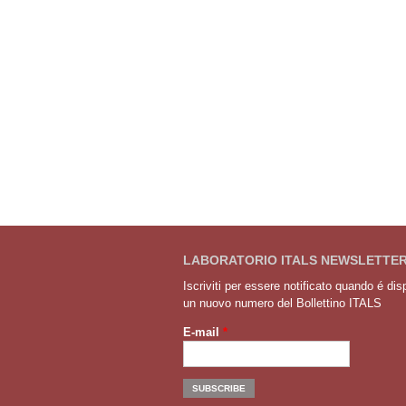
LABORATORIO ITALS NEWSLETTE
Iscriviti per essere notificato quando é dis
un nuovo numero del Bollettino ITALS
E-mail
*