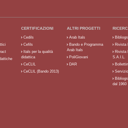
CERTIFICAZIONI
ALTRI PROGETTI
RICERC
Cedils
Arab Itals
Bibliog
tici
Cefils
Bando e Programma
Rivista 
Arab Itals
ract
Itals per la qualità
Rivista
didattica
PoliGiovani
S.A.I.L.
dattiche
CeCLIL
DAR
Bolletti
CeCLIL (Bando 2013)
Servizi
Bibliogr
dal 1960