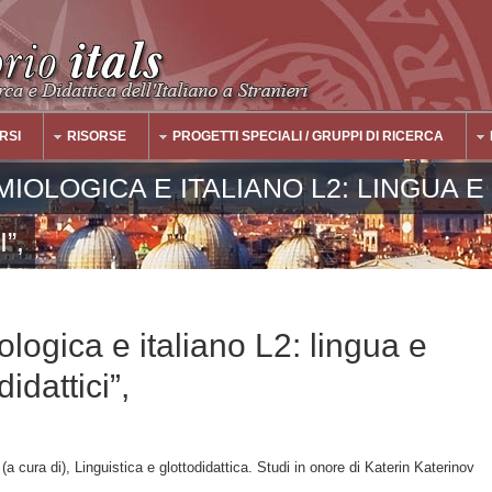
RSI
RISORSE
PROGETTI SPECIALI / GRUPPI DI RICERCA
IOLOGICA E ITALIANO L2: LINGUA E
”,
ologica e italiano L2: lingua e
didattici”,
ura di), Linguistica e glottodidattica. Studi in onore di Katerin Katerinov