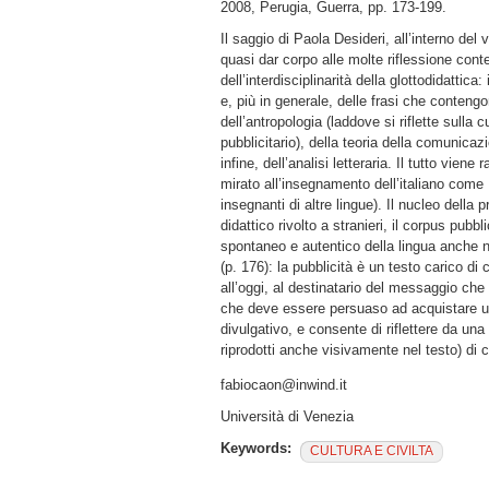
2008, Perugia, Guerra, pp. 173-199.
Il saggio di Paola Desideri, all’interno de
quasi dar corpo alle molte riflessione cont
dell’interdisciplinarità della glottodidattica
e, più in generale, delle frasi che conten
dell’antropologia (laddove si riflette sulla
pubblicitario), della teoria della comunicaz
infine, dell’analisi letteraria. Il tutto vi
mirato all’insegnamento dell’italiano come 
insegnanti di altre lingue). Il nucleo della
didattico rivolto a stranieri, il corpus pubb
spontaneo e autentico della lingua anche n
(p. 176): la pubblicità è un testo carico di
all’oggi, al destinatario del messaggio che
che deve essere persuaso ad acquistare un 
divulgativo, e consente di riflettere da un
riprodotti anche visivamente nel testo) di 
fabiocaon@inwind.it
Università di Venezia
Keywords:
CULTURA E CIVILTA