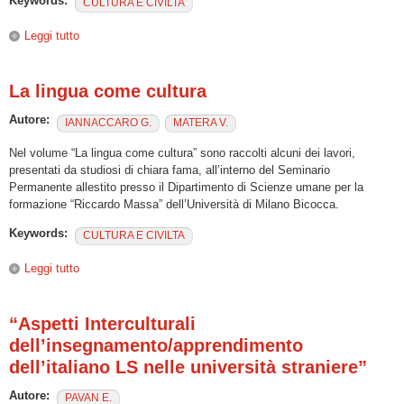
Keywords:
CULTURA E CIVILTA
Leggi tutto
su “150 anni di insegnamento dell’italiano”
La lingua come cultura
Autore:
IANNACCARO G.
MATERA V.
Nel volume “La lingua come cultura” sono raccolti alcuni dei lavori,
presentati da studiosi di chiara fama, all’interno del Seminario
Permanente allestito presso il Dipartimento di Scienze umane per la
formazione “Riccardo Massa” dell’Università di Milano Bicocca.
Keywords:
CULTURA E CIVILTA
Leggi tutto
su La lingua come cultura
“Aspetti Interculturali
dell’insegnamento/apprendimento
dell’italiano LS nelle università straniere”
Autore:
PAVAN E.