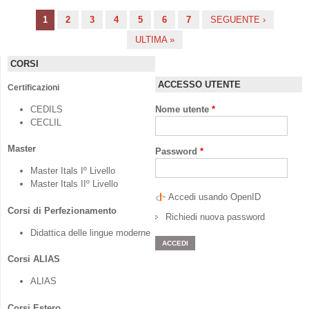
1
2
3
4
5
6
7
SEGUENTE ›
Pagine
ULTIMA »
CORSI
ACCESSO UTENTE
Certificazioni
CEDILS
Nome utente
*
CECLIL
Master
Password
*
Master Itals Iº Livello
Master Itals IIº Livello
Accedi usando OpenID
Corsi di Perfezionamento
Richiedi nuova password
Didattica delle lingue moderne
Corsi ALIAS
ALIAS
Corsi Estero