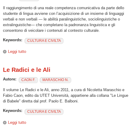
Il raggiungimento di una reale competenza comunicativa da parte dello
studente di lingua avviene con l’acquisizione di un insieme di linguaggi
verbali e non verbali — le abilità paralinguistiche, sociolinguistiche o
extralinguistiche— che completano la padronanza linguistica e gli
consentono di veicolare i contenuti al contesto culturale.
Keywords:
CULTURA E CIVILTA
Leggi tutto
su “Aspetti Interculturali dell’insegnamento/apprendimento
dell’italiano LS nelle università straniere”
Le Radici e le Ali
Autore:
CAON F.
MARASCHIO N.
Il volume Le Radici e le Ali, anno 2011, a cura di Nicoletta Maraschio e
Fabio Caon, edito da UTET Università, appartiene alla collana "Le Lingue
di Babele" diretta dal prof. Paolo E. Balboni.
Keywords:
CULTURA E CIVILTA
Leggi tutto
su Le Radici e le Ali