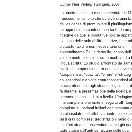
Gunter Narr Verlag, Tübingen, 2007.
Lo studio realizzato e qui presentato da M.
francese nell’ambito che da diversi anni la
dall’esigenza di promuovere il plurilinguis
un apprendimento inteso non tanto da un pu
ricettive da quelle produttive poiché appar
sviluppo delle sole abilità ricettive, i me
piuttosto rapidi e non necessitano di un i
apprendimento.Più in dettaglio, scopo dell’
velocemente possibile abilità ricettive. La 
lingua scritta. Lo studio affrontato da Jam
livello di comprensione tra due lingue vicine
“trasparenza”, “opacità”, “errore” e “strate
collegandosi e a volte contrapponendosi all
precisi riferimenti agli studi di linguistica,
fa durante la presentazione della ricerca e
percorso di analisi di alto livello. L’indagin
intercomprensione orale in seguito all’inte
compiuto su parlanti italiani con nessuna 
parole isolate può effettivamente realizzars
testi orali complessi (registrazioni radio d
italofoni studenti universitari aventi già 
tutte attese dall’autrice, alcune delle quali