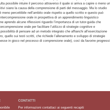
ta possibile intuire il percorso attraverso il quale si arriva a capire o meno u
sitivi siano la causa della comprensione di parti del messaggio. Ma lo studio
è meno percettibile nell’ambito orale rispetto a quello scritto e questo può
 intercomprensione orale in prospettiva di un apprendimento linguistico
ne aprendo alcune riflessioni riguardo l’importanza di un tutor-guida che
rcomprensione orale per facilitare l’utilizzo di strategie cognitive e
possibilità di pensare ad un metodo integrato che affianchi all’esercitazione
oro, quello sui testi scritti, che richiede l’allenamento e sviluppo di strategie
messe in gioco nel processo di comprensione orale), così da favorire progressi
R
CONTATTI
ponibile
Per informazioni contattaci ai seguenti recapiti