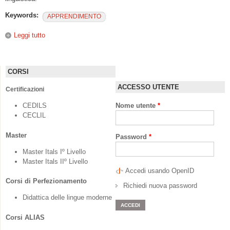
Keywords:
APPRENDIMENTO
Leggi tutto
su A’ l’écoute du français. La compréhension orale dans le
cadre de l’intercompréhension des langues romanes
CORSI
ACCESSO UTENTE
Certificazioni
CEDILS
Nome utente
*
CECLIL
Master
Password
*
Master Itals Iº Livello
Master Itals IIº Livello
Accedi usando OpenID
Corsi di Perfezionamento
Richiedi nuova password
Didattica delle lingue moderne
Corsi ALIAS