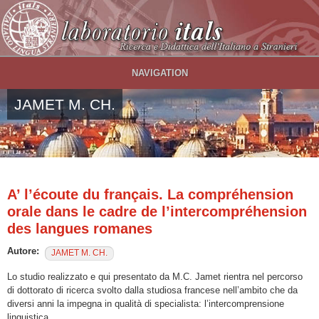
Salta al contenuto principale
NAVIGATION
JAMET M. CH.
A’ l’écoute du français. La compréhension
orale dans le cadre de l’intercompréhension
des langues romanes
Autore:
JAMET M. CH.
Lo studio realizzato e qui presentato da M.C. Jamet rientra nel percorso
di dottorato di ricerca svolto dalla studiosa francese nell’ambito che da
diversi anni la impegna in qualità di specialista: l’intercomprensione
linguistica.