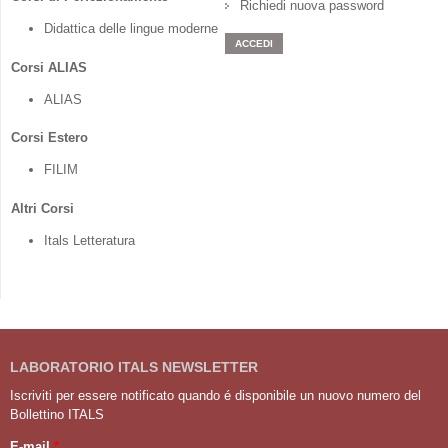
Richiedi nuova password
Didattica delle lingue moderne
Corsi ALIAS
ALIAS
Corsi Estero
FILIM
Altri Corsi
Itals Letteratura
LABORATORIO ITALS NEWSLETTER
Iscriviti per essere notificato quando é disponibile un nuovo numero del
Bollettino ITALS
E-mail
*