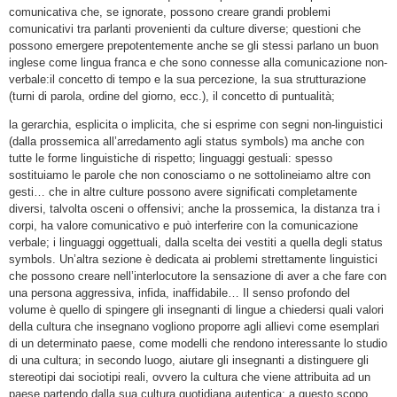
comunicativa che, se ignorate, possono creare grandi problemi
comunicativi tra parlanti provenienti da culture diverse; questioni che
possono emergere prepotentemente anche se gli stessi parlano un buon
inglese come lingua franca e che sono connesse alla comunicazione non-
verbale:il concetto di tempo e la sua percezione, la sua strutturazione
(turni di parola, ordine del giorno, ecc.), il concetto di puntualità;
la gerarchia, esplicita o implicita, che si esprime con segni non-linguistici
(dalla prossemica all’arredamento agli status symbols) ma anche con
tutte le forme linguistiche di rispetto; linguaggi gestuali: spesso
sostituiamo le parole che non conosciamo o ne sottolineiamo altre con
gesti… che in altre culture possono avere significati completamente
diversi, talvolta osceni o offensivi; anche la prossemica, la distanza tra i
corpi, ha valore comunicativo e può interferire con la comunicazione
verbale; i linguaggi oggettuali, dalla scelta dei vestiti a quella degli status
symbols. Un’altra sezione è dedicata ai problemi strettamente linguistici
che possono creare nell’interlocutore la sensazione di aver a che fare con
una persona aggressiva, infida, inaffidabile… Il senso profondo del
volume è quello di spingere gli insegnanti di lingue a chiedersi quali valori
della cultura che insegnano vogliono proporre agli allievi come esemplari
di un determinato paese, come modelli che rendono interessante lo studio
di una cultura; in secondo luogo, aiutare gli insegnanti a distinguere gli
stereotipi dai sociotipi reali, ovvero la cultura che viene attribuita ad un
paese partendo dalla sua cultura quotidiana autentica: a questo scopo