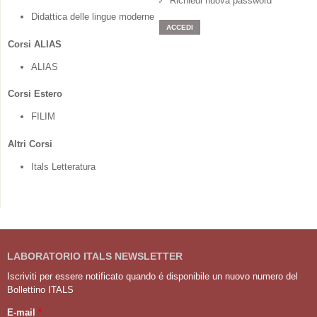
Richiedi nuova password
Didattica delle lingue moderne
Corsi ALIAS
ALIAS
Corsi Estero
FILIM
Altri Corsi
Itals Letteratura
LABORATORIO ITALS NEWSLETTER
Iscriviti per essere notificato quando é disponibile un nuovo numero del
Bollettino ITALS
E-mail
*