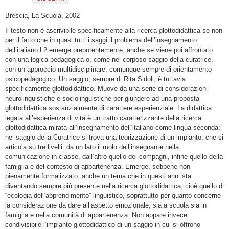
Brescia, La Scuola, 2002
Il testo non è ascrivibile specificamente alla ricerca glottodidattica se non
per il fatto che in quasi tutti i saggi il problema dell’insegnamento
dell’italiano L2 emerge prepotentemente, anche se viene poi affrontato
con una logica pedagogica o, come nel corposo saggio della curatrice,
con un approccio multidisciplinare, comunque sempre di orientamento
psicopedagogico. Un saggio, sempre di Rita Sidoli, è tuttavia
specificamente glottodidattico. Muove da una serie di considerazioni
neurolinguistiche e sociolinguistiche per giungere ad una proposta
glottodidattica sostanzialmente di carattere esperienziale. La didattica
legata all’esperienza di vita è un tratto caratterizzante della ricerca
glottodidattica mirata all’insegnamento dell’italiano come lingua seconda;
nel saggio della Curatrice si trova una teorizzazione di un impianto, che si
articola su tre livelli: da un lato il ruolo dell’insegnante nella
comunicazione in classe, dall’altro quello dei compagni, infine quello della
famiglia e del contesto di appartenenza. Emerge, sebbene non
pienamente formalizzato, anche un tema che in questi anni sta
diventando sempre più presente nella ricerca glottodidattica, cioè quello di
“ecologia dell’apprendimento” linguistico, soprattutto per quanto concerne
la considerazione da dare all’aspetto emozionale, sia a scuola sia in
famiglia e nella comunità di appartenenza. Non appare invece
condivisibile l’impianto glottodidattico di un saggio in cui si offrono