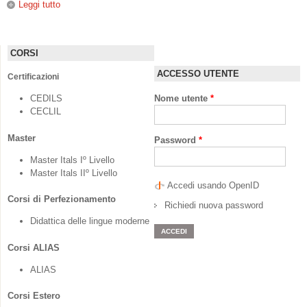
Leggi tutto
su “Sequenze di acquisizione e apprendimento di categorie
linguistiche”
CORSI
ACCESSO UTENTE
Certificazioni
CEDILS
Nome utente
*
CECLIL
Master
Password
*
Master Itals Iº Livello
Master Itals IIº Livello
Accedi usando OpenID
Corsi di Perfezionamento
Richiedi nuova password
Didattica delle lingue moderne
Corsi ALIAS
ALIAS
Corsi Estero