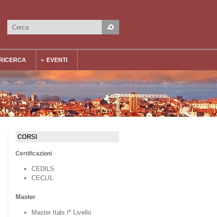
Cerca
Form di ricerca
RICERCA
EVENTI
CORSI
Certificazioni
CEDILS
CECLIL
Master
Master Itals Iº Livello