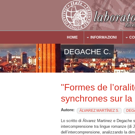
Salta al contenuto principale
HOME
INFORMAZIONI
CO
Main Menu
DEGACHE C.
"Formes de l’oralit
synchrones sur l
Autore:
ÁLVAREZ MARTÍNEZ S.
DEG
Lo scritto di Álvarez Martinez e Degache si
intercomprensione tra lingue romanze (di 
dell’intercomprensione, analizzando la dim