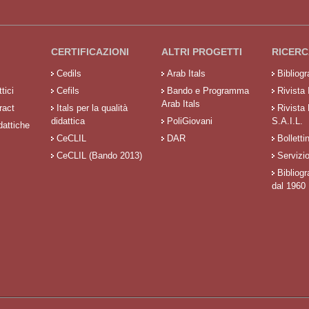
CERTIFICAZIONI
ALTRI PROGETTI
RICERC
Cedils
Arab Itals
Bibliog
tici
Cefils
Bando e Programma
Rivista 
Arab Itals
ract
Itals per la qualità
Rivista
didattica
PoliGiovani
S.A.I.L.
dattiche
CeCLIL
DAR
Bolletti
CeCLIL (Bando 2013)
Servizi
Bibliogr
dal 1960