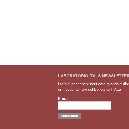
LABORATORIO ITALS NEWSLETTE
Iscriviti per essere notificato quando é dis
un nuovo numero del Bollettino ITALS
E-mail
*