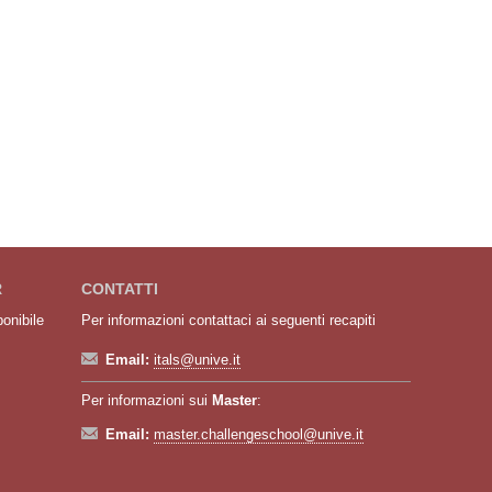
R
CONTATTI
ponibile
Per informazioni contattaci ai seguenti recapiti
Email:
itals@unive.it
Per informazioni sui
Master
:
Email:
master.challengeschool@unive.it