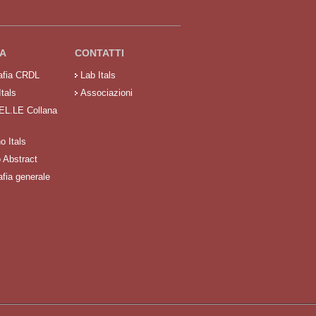
A
CONTATTI
rafia CRDL
Lab Itals
Itals
Associazioni
 EL.LE Collana
no Itals
o Abstract
afia generale