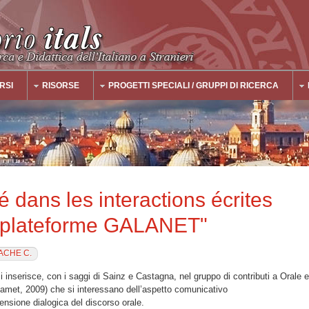
RSI
RISORSE
PROGETTI SPECIALI / GRUPPI DI RICERCA
é dans les interactions écrites
a plateforme GALANET"
ACHE C.
 inserisce, con i saggi di Sainz e Castagna, nel gruppo di contributi a Orale e
Jamet, 2009) che si interessano dell’aspetto comunicativo
ensione dialogica del discorso orale.