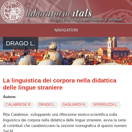
Salta al contenuto principale
NAVIGATION
DRAGO L.
La linguistica dei corpora nella didattica
delle lingue straniere
Autore:
CALABRESE R.
DRAGO L.
GAGLIARDI N.
SFERRUZZA L.
Rita Calabrese, sviluppando una riflessione teorico-scientifica sulla
linguistica dei corpora nella didattica delle lingue straniere, avvia la serie
di contributi che caratterizzano la sezione monografica di questo numero
SeLM.