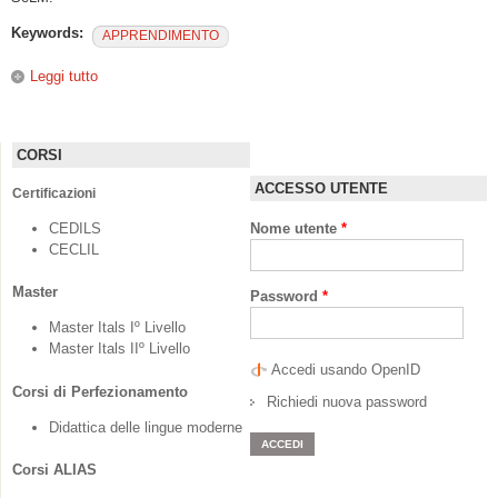
Keywords:
APPRENDIMENTO
Leggi tutto
su La linguistica dei corpora nella didattica delle lingue
straniere
CORSI
ACCESSO UTENTE
Certificazioni
CEDILS
Nome utente
*
CECLIL
Master
Password
*
Master Itals Iº Livello
Master Itals IIº Livello
Accedi usando OpenID
Corsi di Perfezionamento
Richiedi nuova password
Didattica delle lingue moderne
Corsi ALIAS