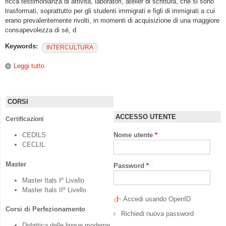
ricca testimonianza di attività, laboratori, atelier di scrittura, che si sono
trasformati, soprattutto per gli studenti immigrati e figli di immigrati a cui
erano prevalentemente rivolti, in momenti di acquisizione di una maggiore
consapevolezza di sé, d
Keywords:
INTERCULTURA
Leggi tutto
su Letterature migranti e identità urbane. I centri
interculturali e la promozione di spazi pubblici di
espressione, narrazione e ricomposizione identitaria
CORSI
ACCESSO UTENTE
Certificazioni
CEDILS
Nome utente
*
CECLIL
Master
Password
*
Master Itals Iº Livello
Master Itals IIº Livello
Accedi usando OpenID
Corsi di Perfezionamento
Richiedi nuova password
Didattica delle lingue moderne