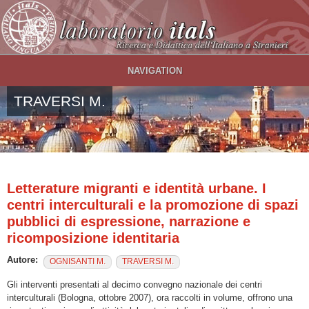
Salta al contenuto principale
NAVIGATION
TRAVERSI M.
Letterature migranti e identità urbane. I
centri interculturali e la promozione di spazi
pubblici di espressione, narrazione e
ricomposizione identitaria
Autore:
OGNISANTI M.
TRAVERSI M.
Gli interventi presentati al decimo convegno nazionale dei centri
interculturali (Bologna, ottobre 2007), ora raccolti in volume, offrono una