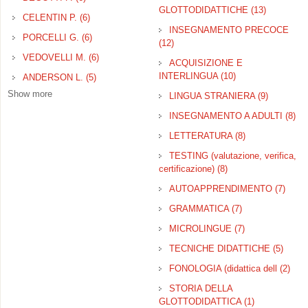
filter
GLOTTODIDATTICHE (13)
Apply TE
CELENTIN P. (6)
Apply CELENTIN P. filter
GLOTTOD
INSEGNAMENTO PRECOCE
filter
PORCELLI G. (6)
Apply PORCELLI G. filter
(12)
Apply INSEGNAMENTO
PRECOCE filter
VEDOVELLI M. (6)
Apply VEDOVELLI M. filter
ACQUISIZIONE E
INTERLINGUA (10)
Apply
ANDERSON L. (5)
Apply ANDERSON L. filter
ACQUISIZIONE
Show more
LINGUA STRANIERA (9)
Apply
E INTERLINGUA
LINGUA
filter
INSEGNAMENTO A ADULTI (8)
Ap
STRANIE
IN
filter
LETTERATURA (8)
Apply
A A
LETTERATUR
TESTING (valutazione, verifica,
filter
certificazione) (8)
Apply TESTING
(valutazione,
AUTOAPPRENDIMENTO (7)
Apply
verifica,
AUT
certificazione) filter
GRAMMATICA (7)
Apply
filter
GRAMMATICA
MICROLINGUE (7)
Apply
filter
MICROLINGUE
TECNICHE DIDATTICHE (5)
Apply
filter
TECN
FONOLOGIA (didattica dell (2)
App
DIDA
FON
filter
STORIA DELLA
(did
GLOTTODIDATTICA (1)
Apply STORI
dell 