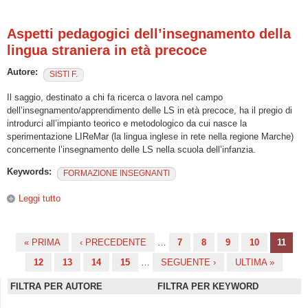
dell'italiano nel mondo. Un'indagine qualitativa
Aspetti pedagogici dell’insegnamento della
lingua straniera in età precoce
Autore:
SISTI F.
Il saggio, destinato a chi fa ricerca o lavora nel campo
dell’insegnamento/apprendimento delle LS in età precoce, ha il pregio di
introdurci all’impianto teorico e metodologico da cui nasce la
sperimentazione LIReMar (la lingua inglese in rete nella regione Marche)
concernente l’insegnamento delle LS nella scuola dell’infanzia.
Keywords:
FORMAZIONE INSEGNANTI
Leggi tutto
su Aspetti pedagogici dell’insegnamento della lingua
straniera in età precoce
« PRIMA
‹ PRECEDENTE
…
7
8
9
10
11
Pagine
12
13
14
15
…
SEGUENTE ›
ULTIMA »
FILTRA PER AUTORE
FILTRA PER KEYWORD