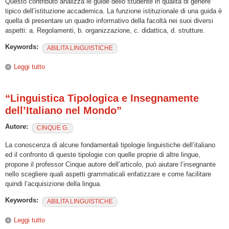
Questo contributo analizza le guide dello studente in qualità di genere
tipico dell’istituzione accademica. La funzione istituzionale di una guida è
quella di presentare un quadro informativo della facoltà nei suoi diversi
aspetti: a. Regolamenti, b. organizzazione, c. didattica, d. strutture.
Keywords:
ABILITA LINGUISTICHE
Leggi tutto
su “La comunicazione sulla didattica accademica: le guide
dello studente”
“Linguistica Tipologica e Insegnamente
dell’Italiano nel Mondo”
Autore:
CINQUE G.
La conoscenza di alcune fondamentali tipologie linguistiche dell’italiano
ed il confronto di queste tipologie con quelle proprie di altre lingue,
propone il professor Cinque autore dell’articolo, può aiutare l’insegnante
nello scegliere quali aspetti grammaticali enfatizzare e come facilitare
quindi l’acquisizione della lingua.
Keywords:
ABILITA LINGUISTICHE
Leggi tutto
su “Linguistica Tipologica e Insegnamente dell’Italiano nel