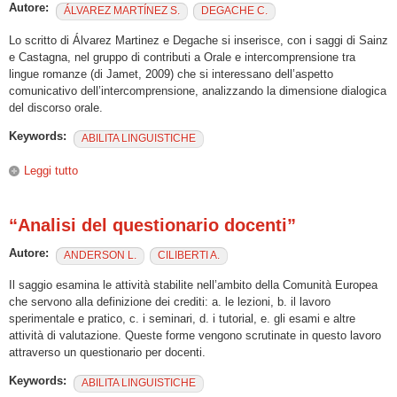
Autore:
ÁLVAREZ MARTÍNEZ S.
DEGACHE C.
Lo scritto di Álvarez Martinez e Degache si inserisce, con i saggi di Sainz
e Castagna, nel gruppo di contributi a Orale e intercomprensione tra
lingue romanze (di Jamet, 2009) che si interessano dell’aspetto
comunicativo dell’intercomprensione, analizzando la dimensione dialogica
del discorso orale.
Keywords:
ABILITA LINGUISTICHE
Leggi tutto
su "Formes de l’oralité dans les interactions écrites
synchrones sur la plateforme GALANET"
“Analisi del questionario docenti”
Autore:
ANDERSON L.
CILIBERTI A.
Il saggio esamina le attività stabilite nell’ambito della Comunità Europea
che servono alla definizione dei crediti: a. le lezioni, b. il lavoro
sperimentale e pratico, c. i seminari, d. i tutorial, e. gli esami e altre
attività di valutazione. Queste forme vengono scrutinate in questo lavoro
attraverso un questionario per docenti.
Keywords:
ABILITA LINGUISTICHE