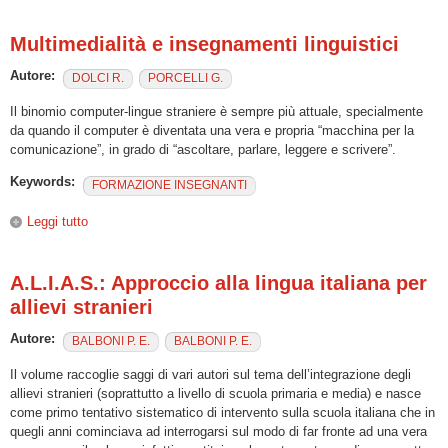
Mondo”
Multimedialità e insegnamenti linguistici
Autore:
DOLCI R.
PORCELLI G.
Il binomio computer-lingue straniere è sempre più attuale, specialmente
da quando il computer è diventata una vera e propria “macchina per la
comunicazione”, in grado di “ascoltare, parlare, leggere e scrivere”.
Keywords:
FORMAZIONE INSEGNANTI
Leggi tutto
su Multimedialità e insegnamenti linguistici
A.L.I.A.S.: Approccio alla lingua italiana per
allievi stranieri
Autore:
BALBONI P. E.
BALBONI P. E.
Il volume raccoglie saggi di vari autori sul tema dell’integrazione degli
allievi stranieri (soprattutto a livello di scuola primaria e media) e nasce
come primo tentativo sistematico di intervento sulla scuola italiana che in
quegli anni cominciava ad interrogarsi sul modo di far fronte ad una vera