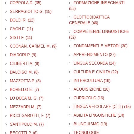
COPPOLA D. (35)
Apply COPPOLA D. filter
FORMAZIONE INSEGNANTI
(53)
Apply FORMAZIONE
SERRAGIOTTO G. (15)
Apply SERRAGIOTTO G. filter
INSEGNANTI filter
GLOTTODIDATTICA
DOLCI R. (12)
Apply DOLCI R. filter
GENERALE (46)
Apply
GLOTTODIDATTICA
CAON F. (11)
Apply CAON F. filter
COMPETENZE LINGUISTICHE
GENERALE filter
(32)
Apply COMPETENZE
SISTI F. (11)
Apply SISTI F. filter
LINGUISTICHE filter
FONDAMENTI E METODI (30)
App
COONAN, CARMEL M. (9)
Apply COONAN, CARMEL M. filter
FO
APPRENDIMENTO (27)
Apply
DIADORI P. (9)
Apply DIADORI P. filter
E 
APPREND
filte
LINGUA SECONDA (24)
Apply
CILIBERTI A. (8)
Apply CILIBERTI A. filter
filter
LINGUA
CULTURA E CIVILTA (22)
Apply
DALOISO M. (8)
Apply DALOISO M. filter
SECOND
CULTUR
filter
INTERCULTURA (19)
Apply
MAZZOTTA P. (8)
Apply MAZZOTTA P. filter
E
INTERCULT
CIVILTA
ACQUISIZIONE (18)
Apply
BORELLO E. (7)
Apply BORELLO E. filter
filter
filter
ACQUISIZIO
CURRICOLO (16)
Apply
LO DUCA M. G. (7)
Apply LO DUCA M. G. filter
filter
CURRICOLO
LINGUA VEICOLARE (CLIL) (15)
A
MEZZADRI M. (7)
Apply MEZZADRI M. filter
filter
L
ABILITA LINGUISTICHE (14)
Apply
RICCI GAROTTI, F. (7)
Apply RICCI GAROTTI, F. filter
V
LING
(C
BILINGUISMO (13)
Apply
SANTIPOLO M. (7)
Apply SANTIPOLO M. filter
filter
BILINGUISMO
TECNOLOGIE
BEGOTTI P. (6)
Apply BEGOTTI P. filter