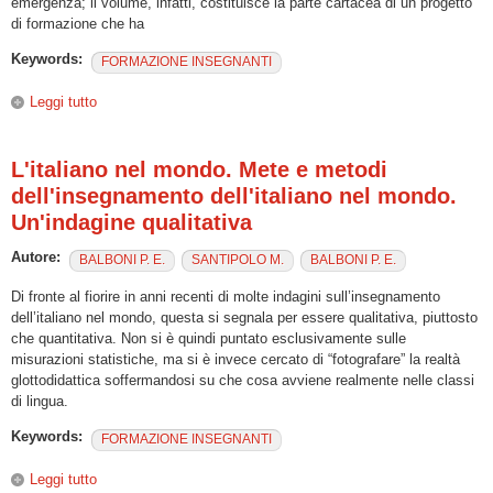
emergenza; il volume, infatti, costituisce la parte cartacea di un progetto
di formazione che ha
Keywords:
FORMAZIONE INSEGNANTI
Leggi tutto
su A.L.I.A.S.: Approccio alla lingua italiana per allievi
stranieri
L'italiano nel mondo. Mete e metodi
dell'insegnamento dell'italiano nel mondo.
Un'indagine qualitativa
Autore:
BALBONI P. E.
SANTIPOLO M.
BALBONI P. E.
Di fronte al fiorire in anni recenti di molte indagini sull’insegnamento
dell’italiano nel mondo, questa si segnala per essere qualitativa, piuttosto
che quantitativa. Non si è quindi puntato esclusivamente sulle
misurazioni statistiche, ma si è invece cercato di “fotografare” la realtà
glottodidattica soffermandosi su che cosa avviene realmente nelle classi
di lingua.
Keywords:
FORMAZIONE INSEGNANTI
Leggi tutto
su L'italiano nel mondo. Mete e metodi dell'insegnamento