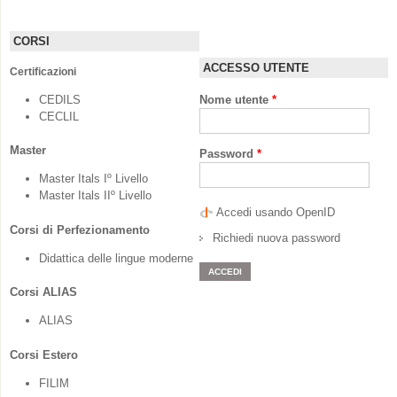
DELLA
GLOTTODID
CORSI
filter
ACCESSO UTENTE
Certificazioni
CEDILS
Nome utente
*
CECLIL
Master
Password
*
Master Itals Iº Livello
Master Itals IIº Livello
Accedi usando OpenID
Corsi di Perfezionamento
Richiedi nuova password
Didattica delle lingue moderne
Corsi ALIAS
ALIAS
Corsi Estero
FILIM