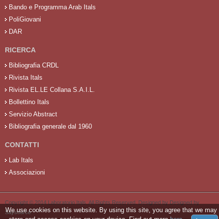
Bando e Programma Arab Itals
PoliGiovani
DAR
RICERCA
Bibliografia CRDL
Rivista Itals
Rivista EL.LE Collana S.A.I.L.
Bollettino Itals
Servizio Abstract
Bibliografia generale dal 1960
CONTATTI
Lab Itals
Associazioni
Copyright © 2014 Laboratorio Itals. All Rights Reserved. Designed by Designed by
We use cookies on this website. By using this site, you agree that we may
Saysource
.