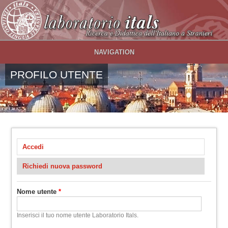
Salta al contenuto principale
NAVIGATION
PROFILO UTENTE
Accedi
(scheda attiva)
Schede primarie
Richiedi nuova password
Nome utente
*
Inserisci il tuo nome utente Laboratorio Itals.