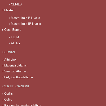
CEFILS
Master
Master Itals Iº Livello
Master Itals IIº Livello
Corsi Estero
FILIM
ALIAS
SERVIZI
Altri Link
Materiali didattici
Servizio Abstract
FAQ Glottodidattiche
CERTIFICAZIONI
Cedils
Cefils
Itals per la qualità didattica