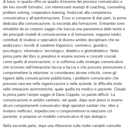
di base, in quanto offre un quadro d’insieme dei processi comunicativi e
dei loro risvolti formativi, con interessanti esempi di coaching, counseling,
problem solving, cooperative learning, finalizzati alla competenza
comunicativa e all’autoformazione. Esso si compone di due parti, la prima
dedicata alla comunicazione, la seconda alla formazione. Entrambe sono
introdotte da un corposo saggio che traccia una panoramica delle teorie e
dei principali modelli di comunicazione e di formazione; seguono tredici
contributi di studiosi e specialisti di diverso ambito disciplinare che ne
analizzano i risvolti di carattere linguistico, semiotico, giuridico,
psicologico, informatico, tecnologico, didattico e glottodidattico. Nella
prima parte del libro si prendono in esame nozioni e concetti cruciali,
come quello di enunciazione; ci si sofferma sulle strategie comunicative
che ricorrono nell’interazione faccia a faccia e che possono promuovere o
compromettere la relazione; si considerano alcune criticità, come gli
inganni della comunicazione pubblicitaria, i problemi comunicativi che
possono nascere nelle organizzazioni e nelle aziende, le difficoltà insite
nelle interazioni asimmetriche, quale quella tra medico e paziente. Chiude
la prima parte l’ampio saggio di Daria Coppola, Le parole difficili. La
comunicazione in ambito sanitario, nel quale, dopo aver preso in esame
alcuni comportamenti comunicativi degli operatori sanitari che, oltre a
rivelarsi inefficaci, impediscono o compromettono la relazione col
paziente, si propone un modello comunicativo di tipo dialogico.
Nella seconda parte, dopo una riflessione sulle molte variabili coinvolte