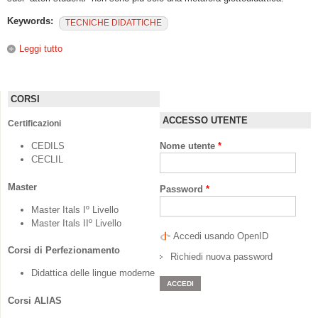
Keywords:
TECNICHE DIDATTICHE
Leggi tutto
su Quando l’insegnante è anche regista: produzione e
montaggio di sequenze video e audio
CORSI
ACCESSO UTENTE
Certificazioni
CEDILS
Nome utente
*
CECLIL
Master
Password
*
Master Itals Iº Livello
Master Itals IIº Livello
Accedi usando OpenID
Corsi di Perfezionamento
Richiedi nuova password
Didattica delle lingue moderne
Corsi ALIAS