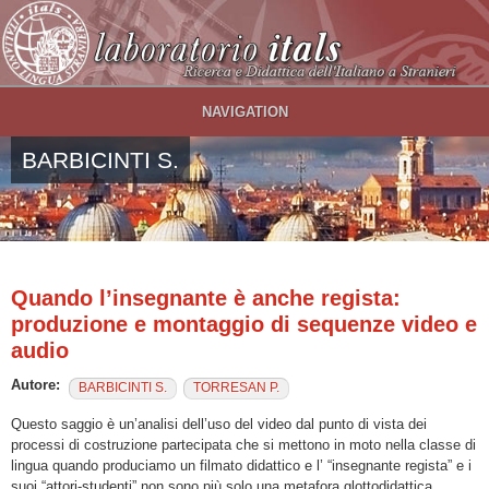
Salta al contenuto principale
NAVIGATION
BARBICINTI S.
Quando l’insegnante è anche regista:
produzione e montaggio di sequenze video e
audio
Autore:
BARBICINTI S.
TORRESAN P.
Questo saggio è un’analisi dell’uso del video dal punto di vista dei
processi di costruzione partecipata che si mettono in moto nella classe di
lingua quando produciamo un filmato didattico e l’ “insegnante regista” e i
suoi “attori-studenti” non sono più solo una metafora glottodidattica.