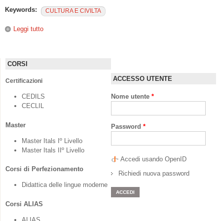
Keywords:
CULTURA E CIVILTA
Leggi tutto
su Cultura e civiltà
CORSI
ACCESSO UTENTE
Certificazioni
CEDILS
Nome utente
*
CECLIL
Master
Password
*
Master Itals Iº Livello
Master Itals IIº Livello
Accedi usando OpenID
Corsi di Perfezionamento
Richiedi nuova password
Didattica delle lingue moderne
Corsi ALIAS
ALIAS