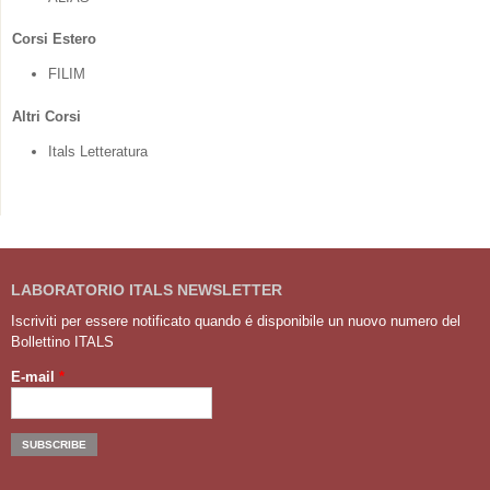
Corsi Estero
FILIM
Altri Corsi
Itals Letteratura
LABORATORIO ITALS NEWSLETTER
Iscriviti per essere notificato quando é disponibile un nuovo numero del
Bollettino ITALS
E-mail
*