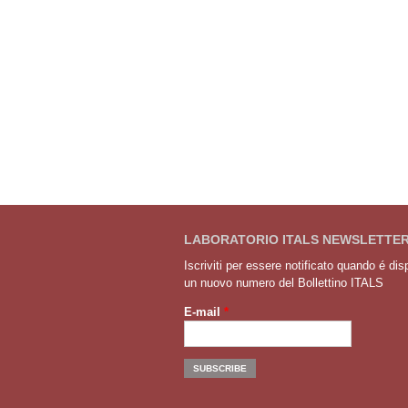
LABORATORIO ITALS NEWSLETTE
Iscriviti per essere notificato quando é dis
un nuovo numero del Bollettino ITALS
E-mail
*