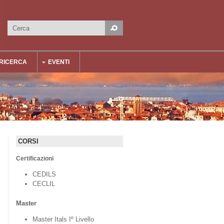
Cerca
Form di ricerca
RICERCA
EVENTI
CORSI
Certificazioni
CEDILS
CECLIL
Master
Master Itals Iº Livello