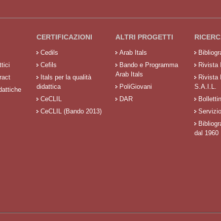
CERTIFICAZIONI
ALTRI PROGETTI
RICERC
Cedils
Arab Itals
Bibliog
tici
Cefils
Bando e Programma
Rivista 
Arab Itals
ract
Itals per la qualità
Rivista
didattica
PoliGiovani
S.A.I.L.
dattiche
CeCLIL
DAR
Bolletti
CeCLIL (Bando 2013)
Servizi
Bibliogr
dal 1960