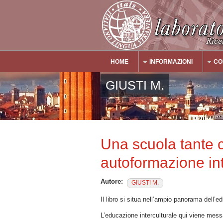
Salta al contenuto principale
HOME
INFORMAZIONI
CO
Main Menu
GIUSTI M.
Una scuola tante c
autoformazione int
Autore:
GIUSTI M.
Il libro si situa nell’ampio panorama dell’e
L’educazione interculturale qui viene messa