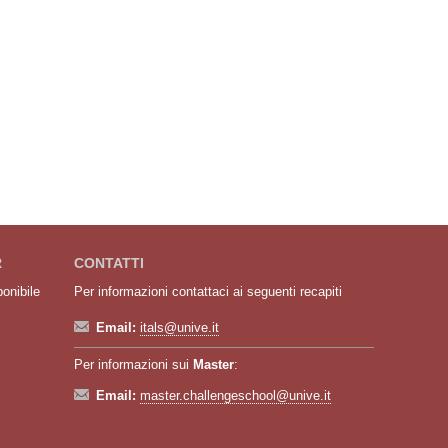
R
CONTATTI
ponibile
Per informazioni contattaci ai seguenti recapiti
Email:
itals@unive.it
Per informazioni sui
Master
:
Email:
master.challengeschool@unive.it