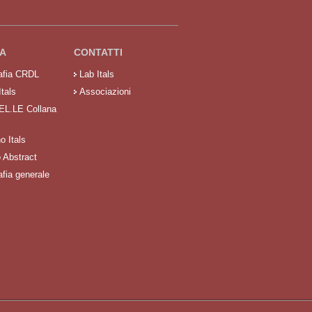
A
CONTATTI
rafia CRDL
Lab Itals
Itals
Associazioni
 EL.LE Collana
no Itals
o Abstract
afia generale