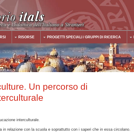
RSI
RISORSE
PROGETTI SPECIALI / GRUPPI DI RICERCA
ulture. Un percorso di
erculturale
ducazione interculturale.
 in relazione con la scuola e soprattutto con i saperi che in essa circolano.