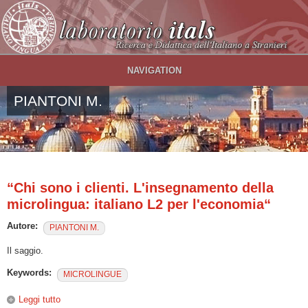
Salta al contenuto principale
NAVIGATION
PIANTONI M.
“Chi sono i clienti. L'insegnamento della
microlingua: italiano L2 per l'economia“
Autore:
PIANTONI M.
Il saggio.
Keywords:
MICROLINGUE
Leggi tutto
su “Chi sono i clienti. L'insegnamento della microlingua: