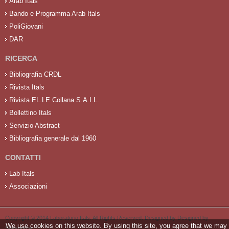
Arab Itals
Bando e Programma Arab Itals
PoliGiovani
DAR
RICERCA
Bibliografia CRDL
Rivista Itals
Rivista EL.LE Collana S.A.I.L.
Bollettino Itals
Servizio Abstract
Bibliografia generale dal 1960
CONTATTI
Lab Itals
Associazioni
Copyright © 2014 Laboratorio Itals. All Rights Reserved. Designed by Designed by
We use cookies on this website. By using this site, you agree that we may
Saysource
.