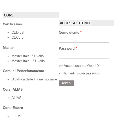
italiano L2 per l'economia“
CORSI
ACCESSO UTENTE
Certificazioni
CEDILS
Nome utente
*
CECLIL
Master
Password
*
Master Itals Iº Livello
Master Itals IIº Livello
Accedi usando OpenID
Corsi di Perfezionamento
Richiedi nuova password
Didattica delle lingue moderne
Corsi ALIAS
ALIAS
Corsi Estero
FILIM