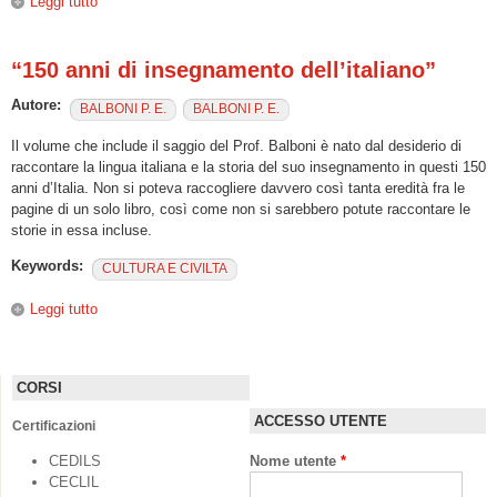
Leggi tutto
su La formazione linguistica nell’università
“150 anni di insegnamento dell’italiano”
Autore:
BALBONI P. E.
BALBONI P. E.
Il volume che include il saggio del Prof. Balboni è nato dal desiderio di
raccontare la lingua italiana e la storia del suo insegnamento in questi 150
anni d’Italia. Non si poteva raccogliere davvero così tanta eredità fra le
pagine di un solo libro, così come non si sarebbero potute raccontare le
storie in essa incluse.
Keywords:
CULTURA E CIVILTA
Leggi tutto
su “150 anni di insegnamento dell’italiano”
CORSI
ACCESSO UTENTE
Certificazioni
CEDILS
Nome utente
*
CECLIL