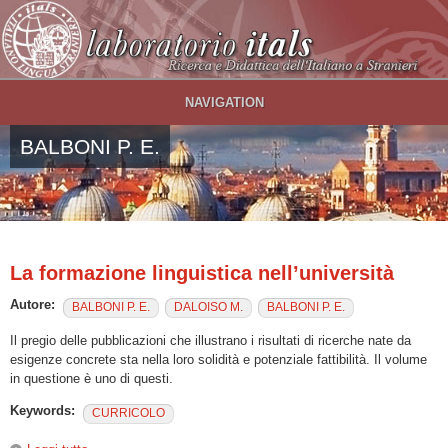
Salta al contenuto principale
NAVIGATION
BALBONI P. E.
La formazione linguistica nell’università
Autore:
BALBONI P. E.
DALOISO M.
BALBONI P. E.
Il pregio delle pubblicazioni che illustrano i risultati di ricerche nate da
esigenze concrete sta nella loro solidità e potenziale fattibilità. Il volume
in questione è uno di questi.
Keywords:
CURRICOLO