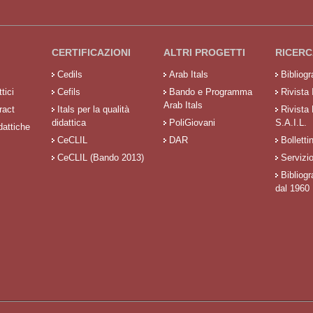
CERTIFICAZIONI
ALTRI PROGETTI
RICERC
Cedils
Arab Itals
Bibliog
tici
Cefils
Bando e Programma
Rivista 
Arab Itals
ract
Itals per la qualità
Rivista
didattica
PoliGiovani
S.A.I.L.
dattiche
CeCLIL
DAR
Bolletti
CeCLIL (Bando 2013)
Servizi
Bibliogr
dal 1960