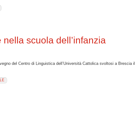
gli Orientamenti della scuola per l’infanzia
 nella scuola dell’infanzia
nvegno del Centro di Linguistica dell’Università Cattolica svoltosi a Brescia il
LE
cuola dell’infanzia