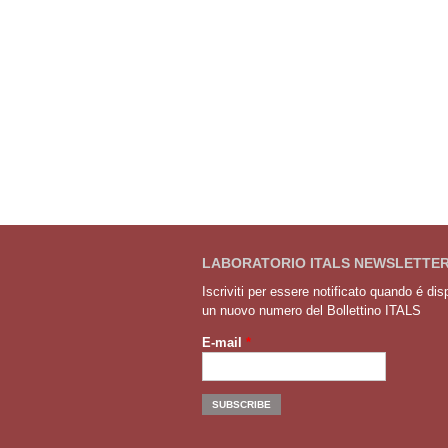
LABORATORIO ITALS NEWSLETTE
Iscriviti per essere notificato quando é dis
un nuovo numero del Bollettino ITALS
E-mail
*