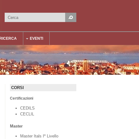
Cerca
Form di ricerca
RICERCA
EVENTI
CORSI
Certificazioni
CEDILS
CECLIL
Master
Master Itals Iº Livello