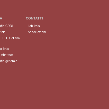
A
CONTATTI
rafia CRDL
Lab Itals
Itals
Associazioni
 EL.LE Collana
no Itals
o Abstract
afia generale