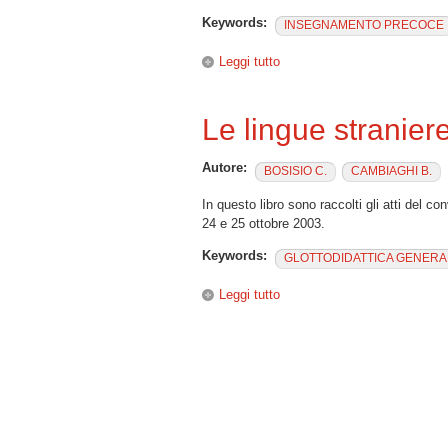
Keywords:
INSEGNAMENTO PRECOCE
Leggi tutto
su I “Campi di Esperienza” ne
Le lingue straniere
Autore:
BOSISIO C.
CAMBIAGHI B.
In questo libro sono raccolti gli atti del co
24 e 25 ottobre 2003.
Keywords:
GLOTTODIDATTICA GENERA
Leggi tutto
su Le lingue straniere nella s