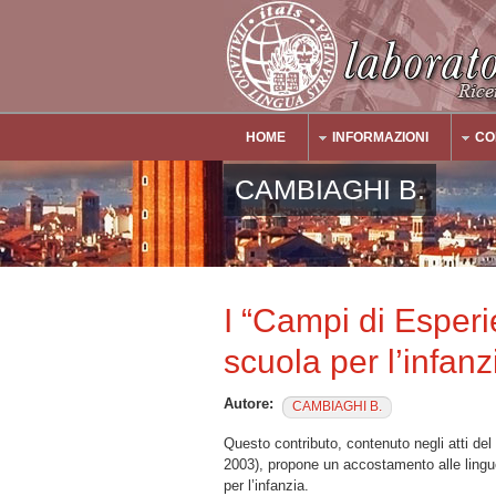
Salta al contenuto principale
HOME
INFORMAZIONI
CO
Main Menu
CAMBIAGHI B.
I “Campi di Esperi
scuola per l’infanz
Autore:
CAMBIAGHI B.
Questo contributo, contenuto negli atti del
2003), propone un accostamento alle lingu
per l’infanzia.