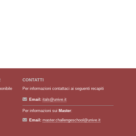
R
CONTATTI
ponibile
Per informazioni contattaci ai seguenti recapiti
Email:
itals@unive.it
Per informazioni sui
Master
:
Email:
master.challengeschool@unive.it