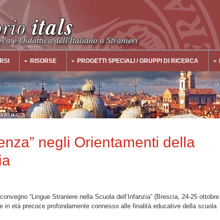
RSI
RISORSE
PROGETTI SPECIALI / GRUPPI DI RICERCA
enza” negli Orientamenti della
ia
 convegno “Lingue Straniere nella Scuola dell’Infanzia” (Brescia, 24-25 ottobre
e in età precoce profondamente connesso alle finalità educative della scuola