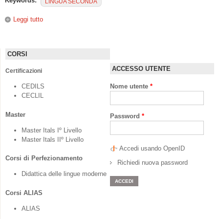
Keywords:
LINGUA SECONDA
Leggi tutto
su VALICO’: Studi di linguistica e didattica
CORSI
ACCESSO UTENTE
Certificazioni
CEDILS
Nome utente
*
CECLIL
Master
Password
*
Master Itals Iº Livello
Master Itals IIº Livello
Accedi usando OpenID
Corsi di Perfezionamento
Richiedi nuova password
Didattica delle lingue moderne
Corsi ALIAS
ALIAS