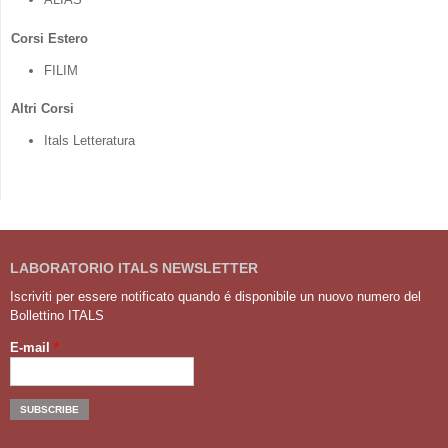
Corsi Estero
FILIM
Altri Corsi
Itals Letteratura
LABORATORIO ITALS NEWSLETTER
Iscriviti per essere notificato quando é disponibile un nuovo numero del
Bollettino ITALS
E-mail
*