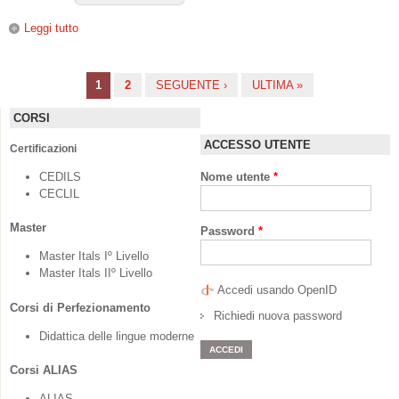
Leggi tutto
su Lessico Insegnarlo e impararlo
1
2
SEGUENTE ›
ULTIMA »
Pagine
CORSI
ACCESSO UTENTE
Certificazioni
CEDILS
Nome utente
*
CECLIL
Master
Password
*
Master Itals Iº Livello
Master Itals IIº Livello
Accedi usando OpenID
Corsi di Perfezionamento
Richiedi nuova password
Didattica delle lingue moderne
Corsi ALIAS
ALIAS