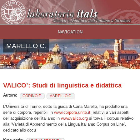
Salta al contenuto principale
NAVIGATION
MARELLO C.
VALICO’: Studi di linguistica e didattica
Autore:
CORINO E.
MARELLO C.
L’Università di Torino, sotto la guida di Carla Marello, ha prodotto una
serie di corpora, reperibili in
www.corpora.unito.it
, relativi a vari aspetti
dell’acquisizione dell’italiano; in
www.valico.org
si torva il corpus relativo
alla “Varietà di Apprendimento della Lingua Italiana: Corpus on Line”,
dedicato allo docu