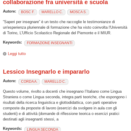
collaborazione fra università e scuola
Autore:
BOSC F.
MARELLO C.
MOSCA S.
“Saperi per insegnare” è un testo che raccoglie le testimonianze di
un'esperienza pluriennale di formazione che ha visto coinvolta l'Università
di Torino, L'Ufficio Scolastico Regionale del Piemonte e il MIUR.
Keywords:
FORMAZIONE INSEGNANTI
Leggi tutto
su Saperi per insegnare – Formare insegnanti di italiano per
stranieri. Un'esperienza di collaborazione fra università e
scuola
Lessico Insegnarlo e impararlo
Autore:
CORDA A.
MARELLO C.
Questo volume, rivolto a docenti che insegnano l’Italiano come Lingua
Straniera o come Lingua seconda, integra parti teoriche, che espongono i
risultati della ricerca linguistica e glottodidattica, con parti operative
composte da proposte di lavoro (esercizi da svolgere in aula con gli
studenti) e di attività (domande di riflessione teorica o esercizi pratici
destinati agli insegnanti stessi, a
Keywords:
LINGUA SECONDA