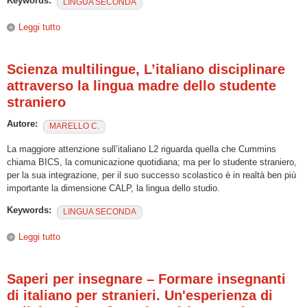
Keywords:
LINGUA SECONDA
Leggi tutto
su VALICO’: Studi di linguistica e didattica
Scienza multilingue, L’italiano disciplinare
attraverso la lingua madre dello studente
straniero
Autore:
MARELLO C.
La maggiore attenzione sull’italiano L2 riguarda quella che Cummins
chiama BICS, la comunicazione quotidiana; ma per lo studente straniero,
per la sua integrazione, per il suo successo scolastico è in realtà ben più
importante la dimensione CALP, la lingua dello studio.
Keywords:
LINGUA SECONDA
Leggi tutto
su Scienza multilingue, L’italiano disciplinare attraverso la
lingua madre dello studente straniero
Saperi per insegnare – Formare insegnanti
di italiano per stranieri. Un'esperienza di