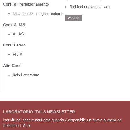
Corsi di Perfezionamento
Richiedi nuova password
Didattica delle lingue moderne
Corsi ALIAS
ALIAS
Corsi Estero
FILIM
Altri Corsi
Itals Letteratura
LABORATORIO ITALS NEWSLETTER
Iscriviti per essere notificato quando é disponibile un nuovo numero del
Bollettino ITALS