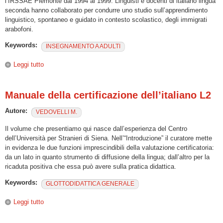
l’IRSSAE Piemonte dal 1994 al 1999. Linguisti e docenti di italiano lingua
seconda hanno collaborato per condurre uno studio sull’apprendimento
linguistico, spontaneo e guidato in contesto scolastico, degli immigrati
arabofoni.
Keywords:
INSEGNAMENTO A ADULTI
Leggi tutto
su Lingue e culture in contatto.L’italiano come L2 per gli
arabofoni
Manuale della certificazione dell’italiano L2
Autore:
VEDOVELLI M.
Il volume che presentiamo qui nasce dall’esperienza del Centro
dell’Università per Stranieri di Siena. Nell’“Introduzione” il curatore mette
in evidenza le due funzioni imprescindibili della valutazione certificatoria:
da un lato in quanto strumento di diffusione della lingua; dall’altro per la
ricaduta positiva che essa può avere sulla pratica didattica.
Keywords:
GLOTTODIDATTICA GENERALE
Leggi tutto
su Manuale della certificazione dell’italiano L2