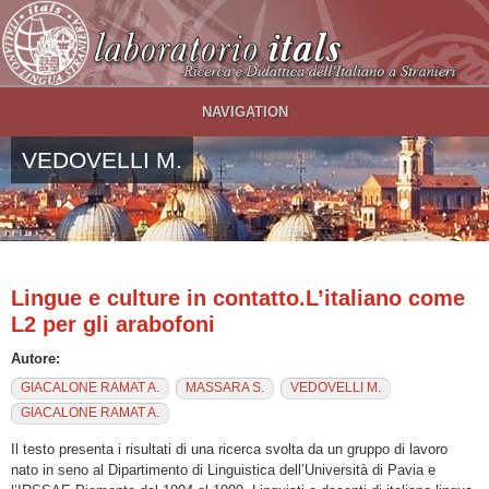
Salta al contenuto principale
NAVIGATION
VEDOVELLI M.
Lingue e culture in contatto.L’italiano come
L2 per gli arabofoni
Autore:
GIACALONE RAMAT A.
MASSARA S.
VEDOVELLI M.
GIACALONE RAMAT A.
Il testo presenta i risultati di una ricerca svolta da un gruppo di lavoro
nato in seno al Dipartimento di Linguistica dell’Università di Pavia e