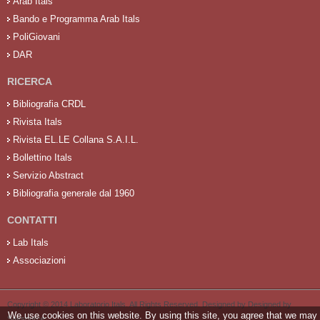
Arab Itals
Bando e Programma Arab Itals
PoliGiovani
DAR
RICERCA
Bibliografia CRDL
Rivista Itals
Rivista EL.LE Collana S.A.I.L.
Bollettino Itals
Servizio Abstract
Bibliografia generale dal 1960
CONTATTI
Lab Itals
Associazioni
Copyright © 2014 Laboratorio Itals. All Rights Reserved. Designed by Designed by
We use cookies on this website. By using this site, you agree that we may
Saysource
.