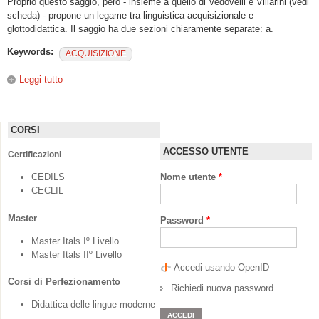
Proprio questo saggio, però - insieme a quello di Vedovelli e Villarini (vedi
scheda) - propone un legame tra linguistica acquisizionale e
glottodidattica. Il saggio ha due sezioni chiaramente separate: a.
Keywords:
ACQUISIZIONE
Leggi tutto
su “Dalla linguistica acquisizionale alla didattica
acquisizionale: le sequenze sintattiche nei materiali per
l’italiano L2 destinati agli immigrati stranieri”
CORSI
ACCESSO UTENTE
Certificazioni
CEDILS
Nome utente
*
CECLIL
Master
Password
*
Master Itals Iº Livello
Master Itals IIº Livello
Accedi usando OpenID
Corsi di Perfezionamento
Richiedi nuova password
Didattica delle lingue moderne