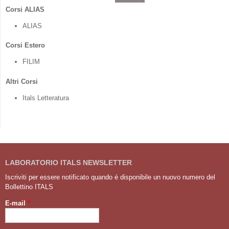
Corsi ALIAS
ALIAS
Corsi Estero
FILIM
Altri Corsi
Itals Letteratura
LABORATORIO ITALS NEWSLETTER
Iscriviti per essere notificato quando é disponibile un nuovo numero del
Bollettino ITALS
E-mail
*