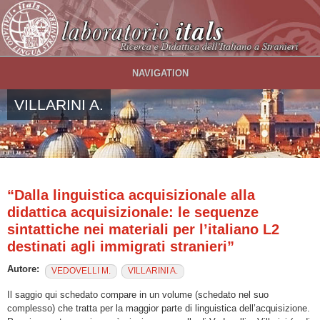
Salta al contenuto principale
NAVIGATION
VILLARINI A.
“Dalla linguistica acquisizionale alla
didattica acquisizionale: le sequenze
sintattiche nei materiali per l’italiano L2
destinati agli immigrati stranieri”
Autore:
VEDOVELLI M.
VILLARINI A.
Il saggio qui schedato compare in un volume (schedato nel suo
complesso) che tratta per la maggior parte di linguistica dell’acquisizione.