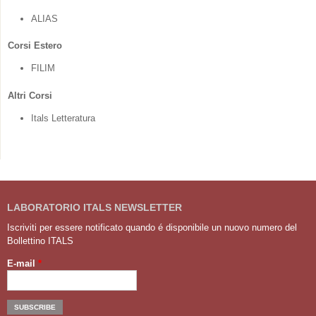
ALIAS
Corsi Estero
FILIM
Altri Corsi
Itals Letteratura
LABORATORIO ITALS NEWSLETTER
Iscriviti per essere notificato quando é disponibile un nuovo numero del
Bollettino ITALS
E-mail
*