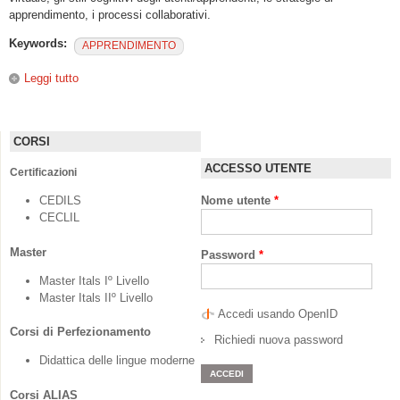
apprendimento, i processi collaborativi.
Keywords:
APPRENDIMENTO
Leggi tutto
su “Metodi per il riconoscimento di profili utente in ambienti
di apprendimento elettronici: survey e problemi aperti”
CORSI
ACCESSO UTENTE
Certificazioni
CEDILS
Nome utente
*
CECLIL
Master
Password
*
Master Itals Iº Livello
Master Itals IIº Livello
Accedi usando OpenID
Corsi di Perfezionamento
Richiedi nuova password
Didattica delle lingue moderne
Corsi ALIAS