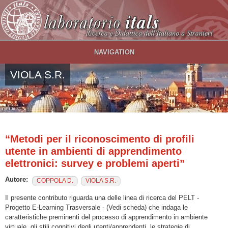
Salta al contenuto principale
NAVIGATION
VIOLA S.R.
“Metodi per il riconoscimento di profili
utente in ambienti di apprendimento
elettronici: survey e problemi aperti”
Autore:
COPPOLA D.
VIOLA S.R.
Il presente contributo riguarda una delle linea di ricerca del PELT -
Progetto E-Learning Trasversale - (Vedi scheda) che indaga le
caratteristiche preminenti del processo di apprendimento in ambiente
virtuale, gli stili cognitivi degli utenti/apprendenti, le strategie di