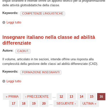
lingue straniere e intende offrire un apporto teorico per la programmazione
delle attività glottodidattiche della classe.
Keywords:
COMPETENZE LINGUISTICHE
Leggi tutto
su Il Quadro Comune Europeo a disposizione della classe
Insegnare italiano nella classe ad abilità
differenziate
Autore:
CAON F.
Il volume, articolato in tre sezioni, intende offrire una risposta alla
complessità della gestione delle classi ad abilità differenziate (CAD).
Keywords:
FORMAZIONE INSEGNANTI
Leggi tutto
su Insegnare italiano nella classe ad abilità differenziate
« PRIMA
‹ PRECEDENTE
…
12
13
14
15
16
Pagine
17
18
19
20
…
SEGUENTE ›
ULTIMA »