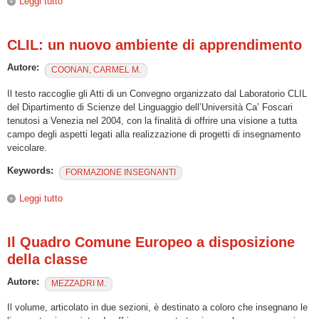
Leggi tutto
su Il piacere di imparare, il piacere di insegnare
CLIL: un nuovo ambiente di apprendimento
Autore:
COONAN, CARMEL M.
Il testo raccoglie gli Atti di un Convegno organizzato dal Laboratorio CLIL
del Dipartimento di Scienze del Linguaggio dell’Università Ca’ Foscari
tenutosi a Venezia nel 2004, con la finalità di offrire una visione a tutta
campo degli aspetti legati alla realizzazione di progetti di insegnamento
veicolare.
Keywords:
FORMAZIONE INSEGNANTI
Leggi tutto
su CLIL: un nuovo ambiente di apprendimento
Il Quadro Comune Europeo a disposizione
della classe
Autore:
MEZZADRI M.
Il volume, articolato in due sezioni, è destinato a coloro che insegnano le