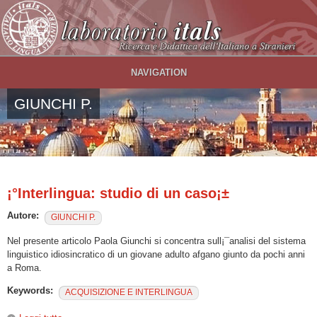
Salta al contenuto principale
NAVIGATION
GIUNCHI P.
¡°Interlingua: studio di un caso¡±
Autore:
GIUNCHI P.
Nel presente articolo Paola Giunchi si concentra sull¡¯analisi del sistema
linguistico idiosincratico di un giovane adulto afgano giunto da pochi anni
a Roma.
Keywords:
ACQUISIZIONE E INTERLINGUA