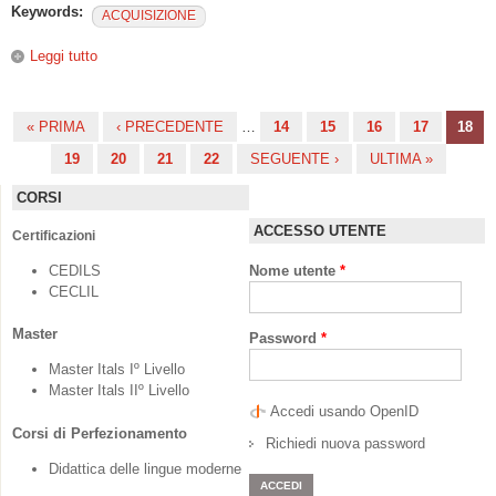
Keywords:
ACQUISIZIONE
Leggi tutto
su l ruolo della memoria nell’apprendimento delle lingue
straniere. Una prospettiva glottodidattica.
« PRIMA
‹ PRECEDENTE
…
14
15
16
17
18
Pagine
19
20
21
22
SEGUENTE ›
ULTIMA »
CORSI
ACCESSO UTENTE
Certificazioni
CEDILS
Nome utente
*
CECLIL
Master
Password
*
Master Itals Iº Livello
Master Itals IIº Livello
Accedi usando OpenID
Corsi di Perfezionamento
Richiedi nuova password
Didattica delle lingue moderne