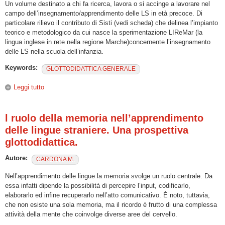
Un volume destinato a chi fa ricerca, lavora o si accinge a lavorare nel
campo dell’insegnamento/apprendimento delle LS in età precoce. Di
particolare rilievo il contributo di Sisti (vedi scheda) che delinea l’impianto
teorico e metodologico da cui nasce la sperimentazione LIReMar (la
lingua inglese in rete nella regione Marche)concernente l’insegnamento
delle LS nella scuola dell’infanzia.
Keywords:
GLOTTODIDATTICA GENERALE
Leggi tutto
su The Magic Line LiReMar. L’inglese on line nella scuola
dell’infanzia
l ruolo della memoria nell’apprendimento
delle lingue straniere. Una prospettiva
glottodidattica.
Autore:
CARDONA M.
Nell’apprendimento delle lingue la memoria svolge un ruolo centrale. Da
essa infatti dipende la possibilità di percepire l’input, codificarlo,
elaborarlo ed infine recuperarlo nell’atto comunicativo. È noto, tuttavia,
che non esiste una sola memoria, ma il ricordo è frutto di una complessa
attività della mente che coinvolge diverse aree del cervello.