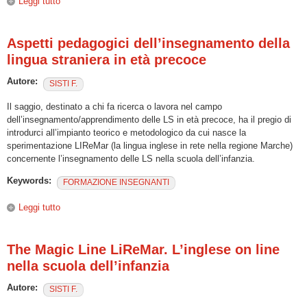
Leggi tutto
su Inglese. Regole e ragioni per l’uso
Aspetti pedagogici dell’insegnamento della
lingua straniera in età precoce
Autore:
SISTI F.
Il saggio, destinato a chi fa ricerca o lavora nel campo
dell’insegnamento/apprendimento delle LS in età precoce, ha il pregio di
introdurci all’impianto teorico e metodologico da cui nasce la
sperimentazione LIReMar (la lingua inglese in rete nella regione Marche)
concernente l’insegnamento delle LS nella scuola dell’infanzia.
Keywords:
FORMAZIONE INSEGNANTI
Leggi tutto
su Aspetti pedagogici dell’insegnamento della lingua
straniera in età precoce
The Magic Line LiReMar. L’inglese on line
nella scuola dell’infanzia
Autore:
SISTI F.