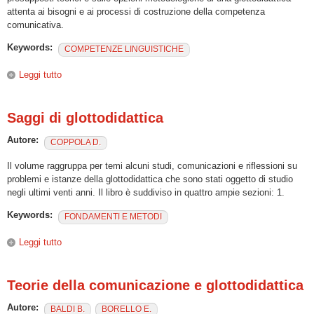
attenta ai bisogni e ai processi di costruzione della competenza
comunicativa.
Keywords:
COMPETENZE LINGUISTICHE
Leggi tutto
su Dal formato didattico allo scenario. Comunicazione,
interazione, didattica delle lingue/culture.
Saggi di glottodidattica
Autore:
COPPOLA D.
Il volume raggruppa per temi alcuni studi, comunicazioni e riflessioni su
problemi e istanze della glottodidattica che sono stati oggetto di studio
negli ultimi venti anni. Il libro è suddiviso in quattro ampie sezioni: 1.
Keywords:
FONDAMENTI E METODI
Leggi tutto
su Saggi di glottodidattica
Teorie della comunicazione e glottodidattica
Autore:
BALDI B.
BORELLO E.