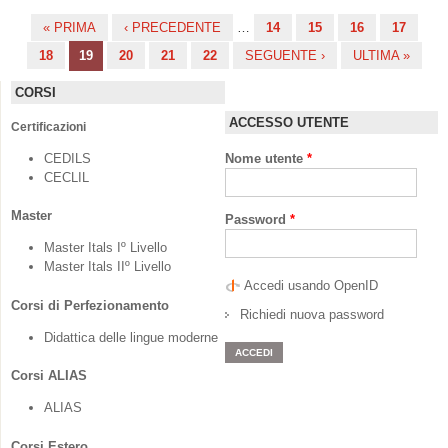
« PRIMA
‹ PRECEDENTE
…
14
15
16
17
Pagine
18
19
20
21
22
SEGUENTE ›
ULTIMA »
CORSI
ACCESSO UTENTE
Certificazioni
CEDILS
Nome utente
*
CECLIL
Master
Password
*
Master Itals Iº Livello
Master Itals IIº Livello
Accedi usando OpenID
Corsi di Perfezionamento
Richiedi nuova password
Didattica delle lingue moderne
Corsi ALIAS
ALIAS
Corsi Estero