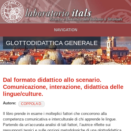
Salta al contenuto principale
NAVIGATION
GLOTTODIDATTICA GENERALE
Dal formato didattico allo scenario.
Comunicazione, interazione, didattica delle
lingue/culture.
Autore:
COPPOLA D.
Il libro prende in esame i molteplici fattori che concorrono alla
competenza comunicativa e interculturale di chi apprende le lingue.
Partendo da un’accurata analisi di tali fattori, l’autrice riflette sui
presupposti teorici e sulle opzioni metodologiche di una glottodidattica