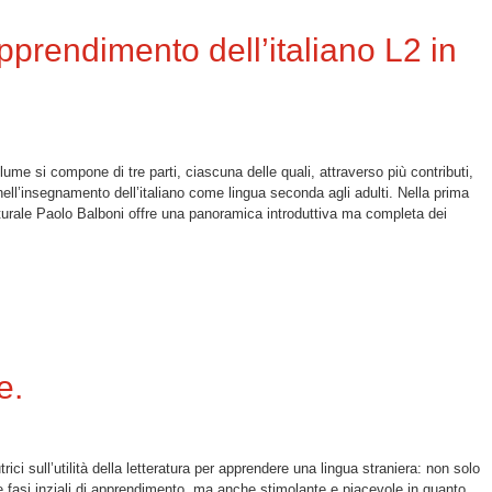
prendimento dell’italiano L2 in
lume si compone di tre parti, ciascuna delle quali, attraverso più contributi,
 nell’insegnamento dell’italiano come lingua seconda agli adulti. Nella prima
turale Paolo Balboni offre una panoramica introduttiva ma completa dei
nto dell’italiano L2 in età adulta
e.
ici sull’utilità della letteratura per apprendere una lingua straniera: non solo
dalle fasi inziali di apprendimento, ma anche stimolante e piacevole in quanto