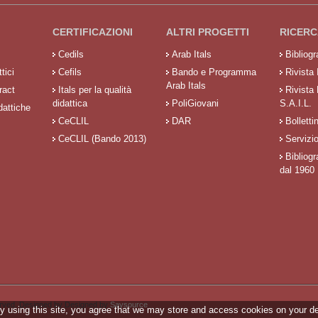
CERTIFICAZIONI
ALTRI PROGETTI
RICERC
Cedils
Arab Itals
Bibliog
tici
Cefils
Bando e Programma
Rivista 
Arab Itals
ract
Itals per la qualità
Rivista
didattica
PoliGiovani
S.A.I.L.
dattiche
CeCLIL
DAR
Bolletti
CeCLIL (Bando 2013)
Servizi
Bibliogr
dal 1960
served. Designed by Designed by
Saysource
.
y using this site, you agree that we may store and access cookies on your d