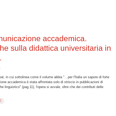
o.L’italiano come L2 per gli arabofoni
omunicazione accademica.
he sulla didattica universitaria in
.
 in cui sottolinea come il volume abbia "…per l'Italia un sapore di forte
one accademica è stata affrontata solo di striscio in pubblicazioni di
 linguistico" (pag.11), l'opera si avvale, oltre che dei contributi delle
E
ne accademica. Ricerche linguistiche sulla didattica universitaria in ambito