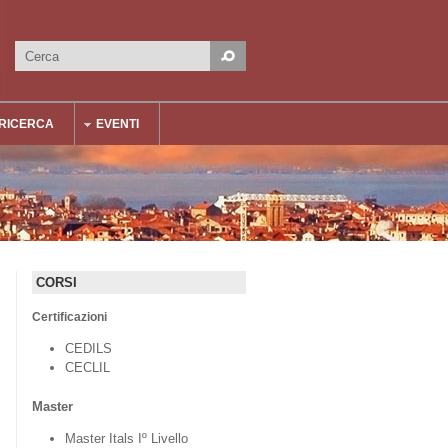
Cerca
Form di ricerca
RICERCA
EVENTI
CORSI
Certificazioni
CEDILS
CECLIL
Master
Master Itals Iº Livello