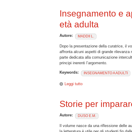
Insegnamento e ap
età adulta
Autore:
MADDII L.
Dopo la presentazione della curatrice, il vo
affronta alcuni aspetti di grande rilevanza
parte dedicata alla comunicazione intercul
principi inerenti l’argomento.
Keywords:
INSEGNAMENTO A ADULTI
Leggi tutto
su Insegnamento e apprendime
Storie per imparar
Autore:
DUSO E.M.
Il volume nasce da una riflessione delle autr
la letteratura è utile per gli studenti fin 