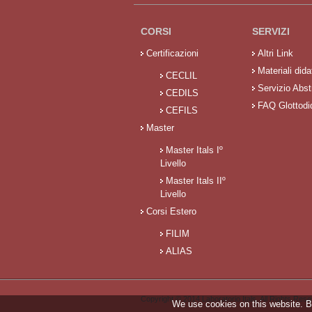
CORSI
SERVIZI
Certificazioni
Altri Link
Materiali didat
CECLIL
Servizio Abst
CEDILS
FAQ Glottodi
CEFILS
Master
Master Itals Iº
Livello
Master Itals IIº
Livello
Corsi Estero
FILIM
ALIAS
Copyright © 2014 Laboratorio Itals. All Rights Re
We use cookies on this website. B