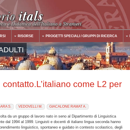
RSI
RISORSE
PROGETTI SPECIALI / GRUPPI DI RICERCA
ADULTI
n contatto.L’italiano come L2 per
ARA S.
VEDOVELLI M.
GIACALONE RAMAT A.
 svolta da un gruppo di lavoro nato in seno al Dipartimento di Linguistica
te dal 1994 al 1999. Linguisti e docenti di italiano lingua seconda hanno
prendimento linguistico, spontaneo e guidato in contesto scolastico, degli