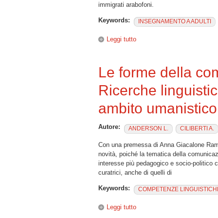
immigrati arabofoni.
Keywords:
INSEGNAMENTO A ADULTI
Leggi tutto
su Lingue e culture in contatt
Le forme della c
Ricerche linguistic
ambito umanistico
Autore:
ANDERSON L.
CILIBERTI A.
Con una premessa di Anna Giacalone Ramat,
novità, poiché la tematica della comunicazi
interesse più pedagogico e socio-politico che
curatrici, anche di quelli di
Keywords:
COMPETENZE LINGUISTICH
Leggi tutto
su Le forme della comunicazio
umanistico.