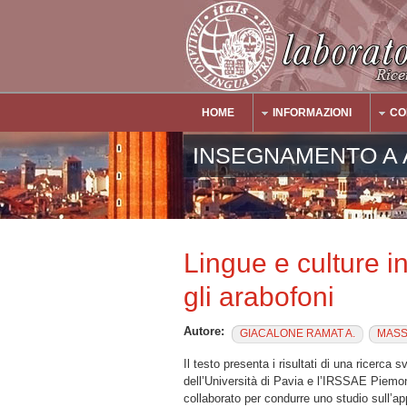
Salta al contenuto principale
HOME
INFORMAZIONI
CO
Main Menu
INSEGNAMENTO A 
Lingue e culture i
gli arabofoni
Autore:
GIACALONE RAMAT A.
MASS
Il testo presenta i risultati di una ricerca
dell’Università di Pavia e l’IRSSAE Piemon
collaborato per condurre uno studio sull’ap