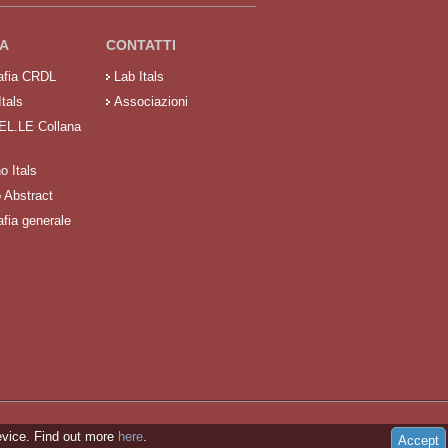
A
CONTATTI
rafia CRDL
Lab Itals
Itals
Associazioni
 EL.LE Collana
no Itals
o Abstract
afia generale
evice. Find out more
here
.
Accept