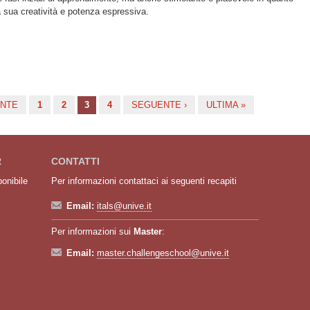
la sua creatività e potenza espressiva.
ENTE
1
2
3
4
SEGUENTE ›
ULTIMA »
R
CONTATTI
ponibile
Per informazioni contattaci ai seguenti recapiti
Email:
itals@unive.it
Per informazioni sui
Master
:
Email:
master.challengeschool@unive.it