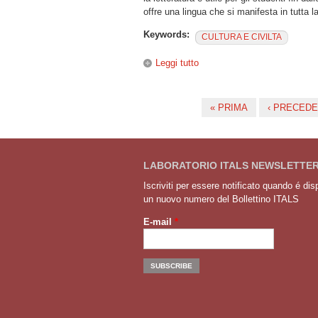
offre una lingua che si manifesta in tutta 
Keywords:
CULTURA E CIVILTA
Leggi tutto
su Storie per imparare.
« PRIMA
‹ PRECED
Pagine
LABORATORIO ITALS NEWSLETTE
Iscriviti per essere notificato quando é dis
un nuovo numero del Bollettino ITALS
E-mail
*