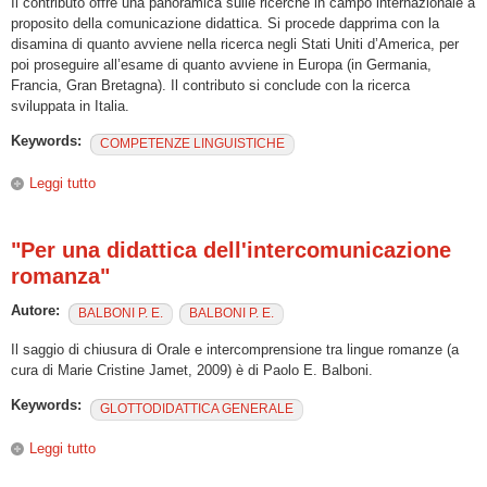
Il contributo offre una panoramica sulle ricerche in campo internazionale a
proposito della comunicazione didattica. Si procede dapprima con la
disamina di quanto avviene nella ricerca negli Stati Uniti d’America, per
poi proseguire all’esame di quanto avviene in Europa (in Germania,
Francia, Gran Bretagna). Il contributo si conclude con la ricerca
sviluppata in Italia.
Keywords:
COMPETENZE LINGUISTICHE
Leggi tutto
su “La ricerca sulla comunicazione didattica”
"Per una didattica dell'intercomunicazione
romanza"
Autore:
BALBONI P. E.
BALBONI P. E.
Il saggio di chiusura di Orale e intercomprensione tra lingue romanze (a
cura di Marie Cristine Jamet, 2009) è di Paolo E. Balboni.
Keywords:
GLOTTODIDATTICA GENERALE
Leggi tutto
su "Per una didattica dell'intercomunicazione romanza"