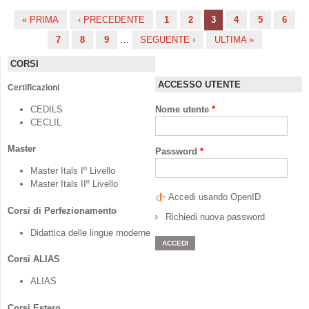
« PRIMA
‹ PRECEDENTE
1
2
3
4
5
6
Pagine
7
8
9
…
SEGUENTE ›
ULTIMA »
CORSI
ACCESSO UTENTE
Certificazioni
CEDILS
Nome utente
*
CECLIL
Master
Password
*
Master Itals Iº Livello
Master Itals IIº Livello
Accedi usando OpenID
Corsi di Perfezionamento
Richiedi nuova password
Didattica delle lingue moderne
Corsi ALIAS
ALIAS
Corsi Estero