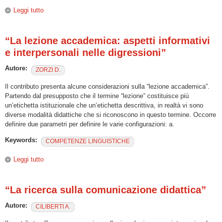
Leggi tutto
su “La mitigazione nella lezione universitaria”
“La lezione accademica: aspetti informativi
e interpersonali nelle digressioni”
Autore:
ZORZI D.
Il contributo presenta alcune considerazioni sulla “lezione accademica”.
Partendo dal presupposto che il termine “lezione” costituisce più
un’etichetta istituzionale che un’etichetta descrittiva, in realtà vi sono
diverse modalità didattiche che si riconoscono in questo termine. Occorre
definire due parametri per definire le varie configurazioni: a.
Keywords:
COMPETENZE LINGUISTICHE
Leggi tutto
su “La lezione accademica: aspetti informativi e
interpersonali nelle digressioni”
“La ricerca sulla comunicazione didattica”
Autore:
CILIBERTI A.